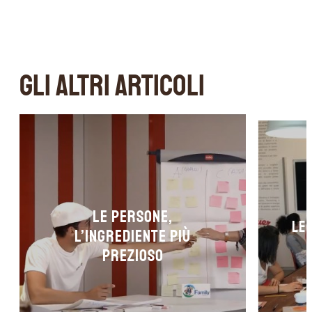
GLI ALTRI ARTICOLI
Le persone,
Le
l’ingrediente più
prezioso