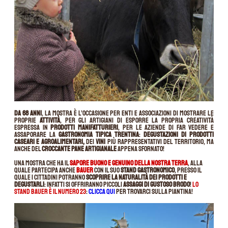
Da 68 anni
, la mostra è l’occasione per enti e associazioni di mostrare le
proprie
attività
, per gli artigiani di esporre la propria creatività
espressa in
prodotti manifatturieri
, per le aziende di far vedere e
assaporare la
gastronomia tipica trentina
:
degustazioni di prodotti
caseari e agroalimentari,
dei
vini
più rappresentativi del territorio, ma
anche del
croccante pane artigianale
appena sfornato!
Una mostra che ha il
sapore buono e genuino della nostra terra
, alla
quale partecipa anche
Bauer
con il suo
stand gastronomico
, presso il
quale i cittadini potranno
scoprire la naturalità dei prodotti e
degustarli
: infatti si offriranno piccoli
assaggi di gustoso brodo
!
Lo
stand Bauer è il numero 23
:
clicca qui
per trovarci sulla piantina!