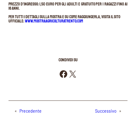
Prezzo d’ingresso: 1,50 Euro per gli adulti e gratuito per i ragazzi fino ai
16 anni.
Per tutti i dettagli sulla mostra e su come raggiungerla, visita il sito
ufficiale:
www.mostraagricolturatrento.com
CONDIVIDI SU
Condividi su Facebook
Condividi su X
«
Precedente
Successivo
»