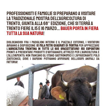
Professionisti e famiglie si preparano a visitare
la tradizionale Mostra dell’Agricoltura di
Trento, giunta alla 68° edizione, che si terrà a
Trento Fiere il 15 e 16 marzo…
Bauer porta in fiera
tutta la sua natura
!
Dislocandosi fra i padiglioni interni e il piazzale esterno, i visitatori
avranno a disposizione
10 mila metri quadrati di mostra
per apprezzare
l’
agricoltura trentina in tutte le sue sfaccettature
!
150 espositori
pronti a presentare prodotti d’artigianato, attrezzi per l’agricoltura e
l’allevamento; non mancano gli stand gastronomici e l’affascinante polo
zootecnico, dove i bambini potranno ammirare bellissimi animali da
fattoria!