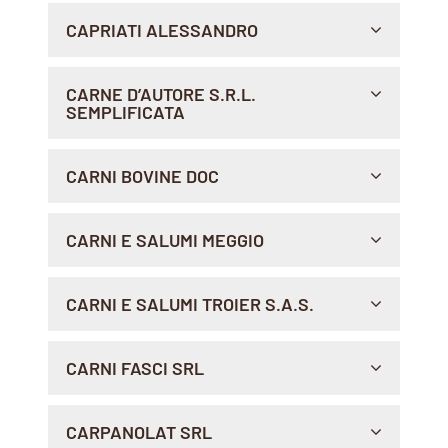
Indicazioni >
VIA E. COLPI, 1, 38064 , FOLGARIA
CAPRIATI ALESSANDRO
Indicazioni >
VIA ABATE GIMMA, 261, 70123 , BARI
CARNE D’AUTORE S.R.L.
SEMPLIFICATA
Indicazioni >
VIA POLLIA 1, 00133 , ROMA
CARNI BOVINE DOC
Indicazioni >
VIA TUSCOLO, 7, 04100 , LATINA
CARNI E SALUMI MEGGIO
Indicazioni >
VIA VITTORIO EMANUELE III, 98, 38055 , GRIGNO
CARNI E SALUMI TROIER S.A.S.
Indicazioni >
VIA ROMA, 13, 38015 , LAVIS
CARNI FASCI SRL
Indicazioni >
VIA ALDO MORO 79/81, 89129 , REGGIO CALABRIA
CARPANOLAT SRL