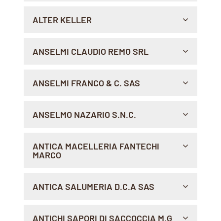
Indicazioni >
STRADA STURA, 2, 04100 , BORGO SANTA MARIA
ALTER KELLER
Sito Web >
Indicazioni >
FONTANE FREDDE 13A, 39040 , MONTAGNA
ANSELMI CLAUDIO REMO SRL
Sito Web >
Indicazioni >
VIA CAMPIGLIO, 27, 38025 , DIMARO FOLGARIDA
ANSELMI FRANCO & C. SAS
Indicazioni >
VIA NAZIONALE, 112/114, 38027 , CROVIANA
ANSELMO NAZARIO S.N.C.
Indicazioni >
VIA TERRALBA, 59, 16011 , ARENZANO
ANTICA MACELLERIA FANTECHI
MARCO
Indicazioni >
VIA AMMIRAGLIO BURZAGLI 116, 52025 ,
ANTICA SALUMERIA D.C.A SAS
MONTEVARCHI
Indicazioni >
VIA A. GIMMA 84, 70122 , BARI
ANTICHI SAPORI DI SACCOCCIA M.G