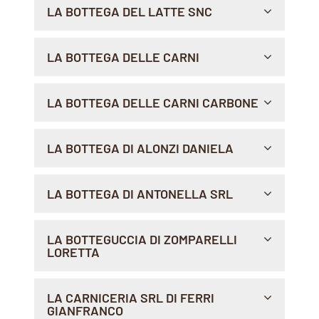
LA BOTTEGA DEL LATTE SNC
Indicazioni >
VIA G. D'ORSO, 33, 71100 , FOGGIA
LA BOTTEGA DELLE CARNI
Indicazioni >
CORSO EUROPA 16/A, 12051 , ALBA
LA BOTTEGA DELLE CARNI CARBONE
Indicazioni >
CORSO EUROPA 712/714, 16148 , GENOVA
LA BOTTEGA DI ALONZI DANIELA
Indicazioni >
VIA FILIPPO CORRIDONI, 03039 , SORA
LA BOTTEGA DI ANTONELLA SRL
Indicazioni >
VIALE DUCHI DEGLI ABRUZZI, SNC, 67047 , ROCCA
LA BOTTEGUCCIA DI ZOMPARELLI
DI CAMBIO
LORETTA
Indicazioni >
VIA CASALI PRIMO TRATTO 39, 04018 , SEZZE
LA CARNICERIA SRL DI FERRI
GIANFRANCO
Indicazioni >