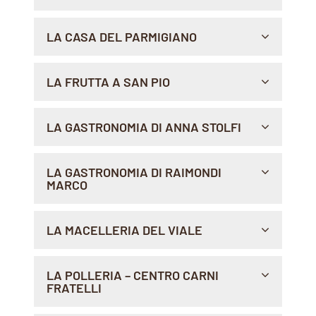
VIA SARAGOZZA, 25/A, 40123 , BOLOGNA
LA CASA DEL PARMIGIANO
Indicazioni >
PIAZZA LIBERTA' 10 - MERCATO COPERTO, 14100 ,
LA FRUTTA A SAN PIO
ASTI
Indicazioni >
VIA SAN PIO X, 94-96 R, 16147 , GENOVA
LA GASTRONOMIA DI ANNA STOLFI
Indicazioni >
VIA G. MATTEOTTI 76/78, 70032 , BITONTO
LA GASTRONOMIA DI RAIMONDI
MARCO
Indicazioni >
VIALE EUROPA 16, 71122 , FOGGIA
LA MACELLERIA DEL VIALE
Indicazioni >
VIA RIMEMBRANA, 27, 15067 , NOVI LIGURE
LA POLLERIA – CENTRO CARNI
FRATELLI
Indicazioni >