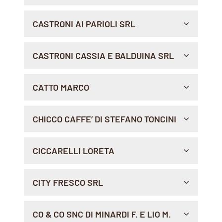
Indicazioni >
P.LE PARCO DELLA RIMEMBRANZA, 13, 00197 ,
CASTRONI AI PARIOLI SRL
ROMA
Indicazioni >
VIALE BEETHOVEN, 39, 00144 , ROMA
CASTRONI CASSIA E BALDUINA SRL
Indicazioni >
PIAZZA DELLA BALDUINA, 1, 00136 , ROMA
CATTO MARCO
Indicazioni >
VIA SORDI 1, 15033 , CASALE MONFERRATO
CHICCO CAFFE’ DI STEFANO TONCINI
Indicazioni >
PIAZZA COLOMBO, 9-11, 16121 , GENOVA
CICCARELLI LORETA
Indicazioni >
VIA O. RANELLETTI, 19, 67043 , CELANO
CITY FRESCO SRL
Indicazioni >
VIA ALEMANNI, 81, 70033 , CORATO
CO & CO SNC DI MINARDI F. E LIO M.