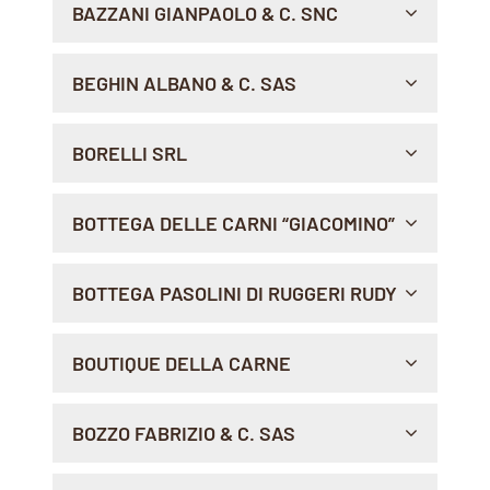
BAZZANI GIANPAOLO & C. SNC
Sito Web >
Indicazioni >
VIA CADUTI, 49 - BAGOLINO, 25072 , FRAZ. PONTE
BEGHIN ALBANO & C. SAS
CAFFARO
Indicazioni >
VIA EUGANEA BRESSEO, 48, 35037 , TEOLO
BORELLI SRL
Sito Web >
Sito Web >
Sito Web >
Indicazioni >
VIA S. PIETRO 8, 41043 , FORMIGINE
BOTTEGA DELLE CARNI “GIACOMINO”
Indicazioni >
CORSO FIRENZE 39R, 16136 , GENOVA
BOTTEGA PASOLINI DI RUGGERI RUDY
Indicazioni >
MERCATO DI VIA LOCKE BOX 32, 00156 , ROMA
BOUTIQUE DELLA CARNE
Indicazioni >
VIA D. CIRILLO, 10, 71100 , FOGGIA
BOZZO FABRIZIO & C. SAS
Indicazioni >
FRAZIONE MARAZZONE, 38071 , BLEGGIO