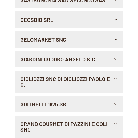
GASTRONOMIA SAN SECONDO SAS
Indicazioni >
C.SO DANTE, 6, 14100 , ASTI
GECSBIO SRL
Indicazioni >
VIA GEROLAMO BORSIERI 21, 22100 , COMO
GELOMARKET SNC
Sito Web >
Indicazioni >
VIA VALMAIRA 26, 55032 , CASTELNUOVO DI
GIARDINI ISIDORO ANGELO & C.
GARFAGNANA
Indicazioni >
LOC. CASA DELLE RANE, 20, 28845 ,
GIGLIOZZI SNC DI GIGLIOZZI PAOLO E
DOMODOSSOLA
C.
Indicazioni >
VIA SEBINO 2, 00199 , ROMA
GOLINELLI 1975 SRL
Sito Web >
Indicazioni >
VIA DELL'ARTIGIANATO, 46/48, 44062 , MOLINELLA
GRAND GOURMET DI PAZZINI E COLI
SNC
Indicazioni >