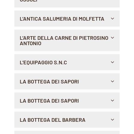
Indicazioni >
LARGO SOMALIA 54, 00199 , ROMA
L’ANTICA SALUMERIA DI MOLFETTA
Indicazioni >
PIAZZA PORTA LA BARRA, 19, 76123 , ANDRIA
L’ARTE DELLA CARNE DI PIETROSINO
ANTONIO
Indicazioni >
VIA SAN PIETRO 33/3, 65015 , MONTESILVANO
L’EQUIPAGGIO S.N.C
Indicazioni >
VIA S. D'ACQUISTO N. 7/9, 04015 , PRIVERNO
LA BOTTEGA DEI SAPORI
Indicazioni >
VIA CARLO POERIO, 52/54, 70013 , CASTELLANA
LA BOTTEGA DEI SAPORI
GROTTE
Indicazioni >
VIA DELLO SCALO 39, 03020 , CASTRO DEI VOLSCI
LA BOTTEGA DEL BARBERA
Indicazioni >
VIA PIER GIORGIO FRASSATI, 27, 13814 , POLLONE