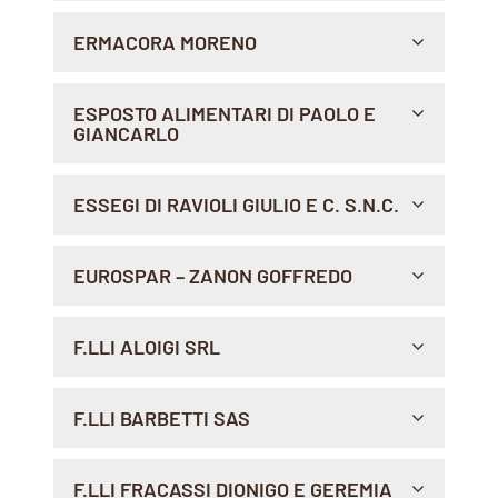
PIAZZA SALVO D'ACQUISTO, 65027 , SCAFA
ERMACORA MORENO
Indicazioni >
VIA CANNETOLI, 14, 00049 , VELLETRI
ESPOSTO ALIMENTARI DI PAOLO E
GIANCARLO
Indicazioni >
VIA PIETRO MARONCELLI, 25/27, 00047 , S.MARIA
ESSEGI DI RAVIOLI GIULIO E C. S.N.C.
DELLE MOLE
Indicazioni >
VIALE BEATA VERGINE DEL CARMELO 161, 00144 ,
EUROSPAR – ZANON GOFFREDO
Sito Web >
Sito Web >
Sito Web >
ROMA
Indicazioni >
LOC. PIERA, 2/A, 38038 , TESERO
F.LLI ALOIGI SRL
Sito Web >
Indicazioni >
VIA ROMA 39-41 STRADA IN CASENTINO, 52018 ,
F.LLI BARBETTI SAS
CASTEL S. NICCOLO
Indicazioni >
VIA SILVIO PELLICO,32, 00071 , POMEZIA
F.LLI FRACASSI DIONIGO E GEREMIA