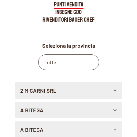
PUNTI VENDITA
INSEGNE GDO
RIVENDITORI BAUER CHEF
Seleziona la provincia
2 M CARNI SRL
CORSO GIANNONE, 29, 71121 , FOGGIA
A BITEGA
Sito Web >
Indicazioni >
VIA ANTICA ROMANA OCCIDENTALE 49, 16039 ,
A BITEGA
SESTRI LEVANTE