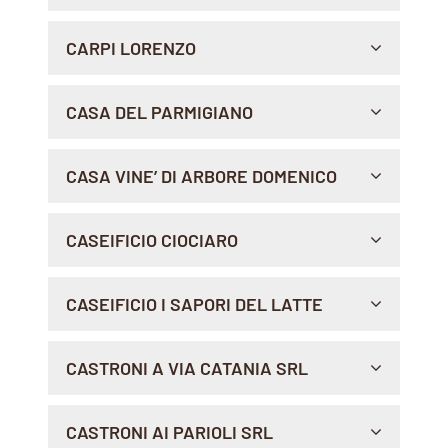
Indicazioni >
STRADA DELLA MARCIALONGA, 34, 38035 , MOENA
CARPI LORENZO
Indicazioni >
VIA BOLOGNA, 90 BR, 16100 , GENOVA
CASA DEL PARMIGIANO
Sito Web >
Indicazioni >
VIA P. FERRERO 4, 12051 , ALBA
CASA VINE’ DI ARBORE DOMENICO
Indicazioni >
VIA DALMAZIA, 20, 76125 , TRANI
CASEIFICIO CIOCIARO
Indicazioni >
STRADA REGIONALE CASILINA 232, 03020 ,
CASEIFICIO I SAPORI DEL LATTE
TORRICE
Indicazioni >
VIA RISORGIMENTO, 21/23, 70013 , CASTELLANA
CASTRONI A VIA CATANIA SRL
GROTTE
Indicazioni >
VIA CATANIA 54, 00161 , ROMA
CASTRONI AI PARIOLI SRL