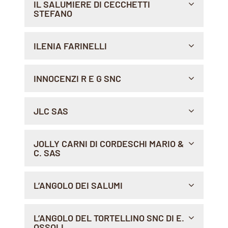
IL SALUMIERE DI CECCHETTI
STEFANO
Indicazioni >
VIA MARIO MENGHINI, 31, 00179 , ROMA
ILENIA FARINELLI
Indicazioni >
VIA PANARO 26/28, 00199 , ROMA
INNOCENZI R E G SNC
Indicazioni >
PIAZZA S. COSIMATO, 66, 00153 , ROMA
JLC SAS
Sito Web >
Sito Web >
Sito Web >
Sito Web >
Sito Web >
Sito Web >
Sito Web >
Sito Web >
Sito Web >
Indicazioni >
VIA CRISTOFORO COLOMBO, 3, 38043 , CENTRALE
JOLLY CARNI DI CORDESCHI MARIO &
DI BEDOLLO
C. SAS
Indicazioni >
VIA A. MANZONI, 2H, 67100 , L'AQUILA
L’ANGOLO DEI SALUMI
Sito Web >
Indicazioni >
VIA D'ARAGONA, 102/A, 76121 , BARLETTA
L’ANGOLO DEL TORTELLINO SNC DI E.
OSSOLI