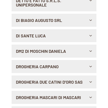
DETTO E FATTO S.R.L.S.
Sito Web >
UNIPERSONALE
Indicazioni >
VIA SARSINA, 243, 00119 , ROMA
DI BIAGIO AUGUSTO SRL
Indicazioni >
P.LE JONIO, 6/7, 00141 , ROMA
DI SANTE LUCA
Indicazioni >
VIA PIETRO FOSCARI 111, 00139 , ROMA
DM2 DI MOSCHIN DANIELA
Indicazioni >
VIA CESARE BATTISTI, 108, 38042 , BASELGA DI
DROGHERIA CARPANO
Sito Web >
PINE'
Indicazioni >
VIA BERTODANO 6/A, 13900 , BIELLA
DROGHERIA DUE CATINI D’ORO SAS
Indicazioni >
PIAZZA DEI FRUTTI 46, 35122 , PADOVA
DROGHERIA MASCARI DI MASCARI
Indicazioni >