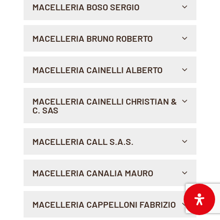
MACELLERIA BOSO SERGIO
Indicazioni >
VIA BAILI, 4, 38053 , CASTEL TESINO
MACELLERIA BRUNO ROBERTO
Indicazioni >
VIA CONTE VERDE 78, 14100 , ASTI
MACELLERIA CAINELLI ALBERTO
Indicazioni >
VIA DEI TIGLI, 12, 38122 , TRENTO
MACELLERIA CAINELLI CHRISTIAN &
C. SAS
Indicazioni >
VIA REVOLTA, 27, 38123 , SOPRAMONTE
MACELLERIA CALL S.A.S.
Indicazioni >
SAN VIGILIO - STR. CATARINA LANZ, 20, 39030 ,
MACELLERIA CANALIA MAURO
MAREBBE
Indicazioni >
VIA E. COLPI, 171, 38064 , FOLGARIA
MACELLERIA CAPPELLONI FABRIZIO
Indicazioni >