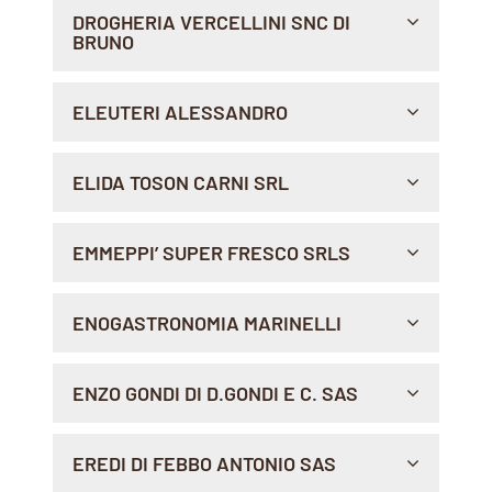
SAN POLO RIALTO, 381, 30125 , VENEZIA
DROGHERIA VERCELLINI SNC DI
BRUNO
Indicazioni >
PIAZZA GIOVINE ITALIA, 1, 21100 , VARESE
ELEUTERI ALESSANDRO
Indicazioni >
VIA ROCCA IMPERIALE, 21, 00118 , ROMA - LOC.
ELIDA TOSON CARNI SRL
MORENA
Indicazioni >
VIALE CESARE AUGUSTO, 25, 04100 , LATINA
EMMEPPI’ SUPER FRESCO SRLS
Sito Web >
Sito Web >
Sito Web >
Sito Web >
Indicazioni >
VIA GIOVANNI PONTANO 1, 00141 , ROMA
ENOGASTRONOMIA MARINELLI
Indicazioni >
VIALE G. OBERDAN 26, 00049 , VELLETRI
ENZO GONDI DI D.GONDI E C. SAS
Indicazioni >
PIAZZALE PONTE MILVIO 5/6/7, 00191 , ROMA
EREDI DI FEBBO ANTONIO SAS
Indicazioni >