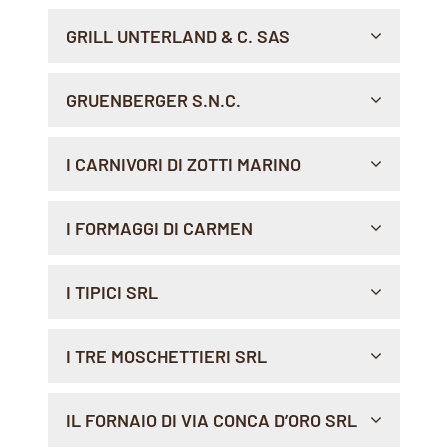
VIA ARIETE 25C, 47923 , RIMINI
GRILL UNTERLAND & C. SAS
Indicazioni >
VIA NAZIONALE, 22, 39040 , SALORNO
GRUENBERGER S.N.C.
Sito Web >
Indicazioni >
VIA VITTORIO VENETO, 8, 39100 , BOLZANO
I CARNIVORI DI ZOTTI MARINO
Sito Web >
Indicazioni >
VIA G. DI BIASIO, 135, 03043 , CASSINO
I FORMAGGI DI CARMEN
Indicazioni >
VIA CARLO CODA, 22, 13900 , BIELLA FRAZ.
I TIPICI SRL
CHIAVAZZA
Indicazioni >
VIA U. BASSI 23 - MERCATO ERBE BOX 27D, 40121 ,
I TRE MOSCHETTIERI SRL
BOLOGNA
Indicazioni >
VIA LORENZO NATALI S/N, 67100 , L'AQUILA
IL FORNAIO DI VIA CONCA D’ORO SRL
Sito Web >
Indicazioni >