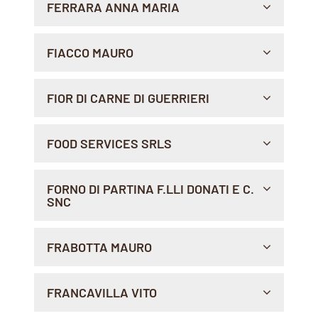
FERRARA ANNA MARIA
Indicazioni >
VIA CRISTOFORO COLOMBO, 64/66, 70126 , TORRE
FIACCO MAURO
A MARE
Indicazioni >
VIA ALDO MORO 33/34, 04100 , LATINA
FIOR DI CARNE DI GUERRIERI
Indicazioni >
VIA MONTE ZOVETTO, 18/ROSSO, 16145 , GENOVA
FOOD SERVICES SRLS
Indicazioni >
VIA DE GASPERI, 24/26, 67100 , L'AQUILA
FORNO DI PARTINA F.LLI DONATI E C.
SNC
Indicazioni >
PIAZZA ROMA 3/4, 52011 , BIBBIENA
FRABOTTA MAURO
Indicazioni >
PIAZZA CAVOUR, 26, 67051 , AVEZZANO
FRANCAVILLA VITO
Indicazioni >