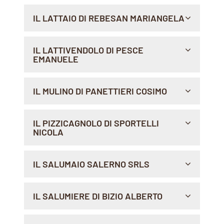
VIA CONCA D'ORO 266/276, 00141 , ROMA
IL LATTAIO DI REBESAN MARIANGELA
Sito Web >
Indicazioni >
VIA TORINO 206, 10042 , NICHELINO
IL LATTIVENDOLO DI PESCE
EMANUELE
Indicazioni >
VIA DEI SESSANTA 27/R, 16152 GENOVA
IL MULINO DI PANETTIERI COSIMO
Indicazioni >
VIA GIANBATTISTA VICO, 46, 70013 , CASTELLANA
IL PIZZICAGNOLO DI SPORTELLI
GROTTE
NICOLA
Indicazioni >
VIA TRIPOLI 63/D, 70017 , PUTIGNANO
IL SALUMAIO SALERNO SRLS
Indicazioni >
VIA MADONNA DI FATIMA, 112, 84129 , SALERNO
IL SALUMIERE DI BIZIO ALBERTO
Indicazioni >
VIA E.SCAURO, 100, 73020 , SCORRANO