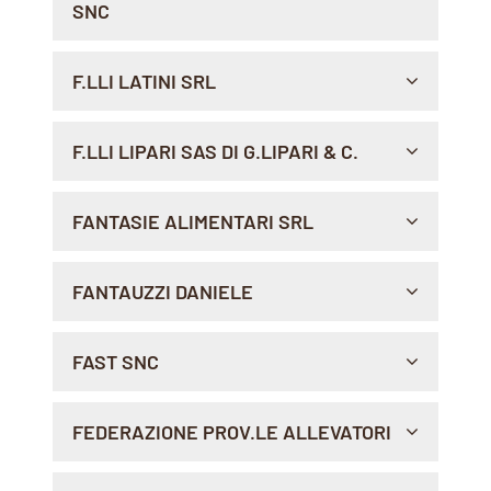
SNC
Indicazioni >
VIA G. D'ANNUNZIO, 3, 67032 , PESCASSEROLI
F.LLI LATINI SRL
Indicazioni >
VIA BELLINZONA, 33, 00198 , ROMA
F.LLI LIPARI SAS DI G.LIPARI & C.
Indicazioni >
VIA CONSOLARE POMPEA, 2027, 98164 , MESSINA
FANTASIE ALIMENTARI SRL
Sito Web >
Indicazioni >
VIA GALLIA 142, 00183 , ROMA
FANTAUZZI DANIELE
Indicazioni >
VIALE C.T. ODESCALCHI, 57, 00147 , ROMA
FAST SNC
Indicazioni >
VIA TORINO 182/184, 10099 , SAN MAURO T.SE
FEDERAZIONE PROV.LE ALLEVATORI
Indicazioni >
VIA DELLE BETTINE, 40, 38121 , TRENTO