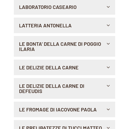
VIA MARTINI, 11/B, 38023 , CLES
LABORATORIO CASEARIO
Indicazioni >
PIAZZA CATENA 20, 14100 , ASTI
LATTERIA ANTONELLA
Indicazioni >
VIA XX SETTEMBRE 198, 52037 , SANSEPOLCRO
LE BONTA’ DELLA CARNE DI POGGIO
ILARIA
Indicazioni >
VIA G.BOVES, 26, 15011 , ACQUI TERME
LE DELIZIE DELLA CARNE
Indicazioni >
VIA FRAGATA, 17, 76011 , BISCEGLIE
LE DELIZIE DELLA CARNE DI
DEFEUDIS
Indicazioni >
VIA FRAGATA,17, 76011 , BISCEGLIE
LE FROMAGE DI IACOVONE PAOLA
Indicazioni >
LARGO DEL POPOLO 13, 67069 , TAGLIACOZZO
LE PRELIBATEZZE DI TUCCI MATTEO