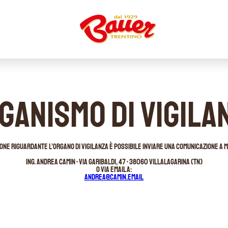
GANISMO DI VIGILA
one riguardante l’organo di Vigilanza è possibile inviare una comunicazione a me
Ing. Andrea Camin • Via Garibaldi, 47 • 38060 Villalagarina (TN)
o via Email a:
andrea@camin.email