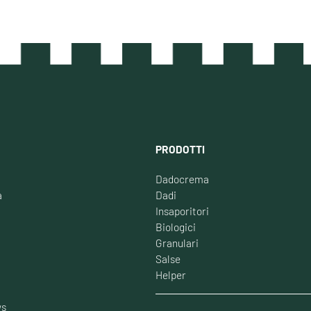
PRODOTTI
Dadocrema
à
Dadi
Insaporitori
Biologici
Granulari
Salse
Helper
ws