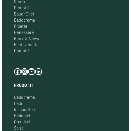
Storia
Prodotti
Bauer Chef
Dadocrema
Ricette
Benessere
Press & News
Punti vendita
Contatti
Facebook
Instagram
YouTube
LinkedIn
PRODOTTI
Dadocrema
Dadi
Insaporitori
Biologici
Granulari
Salse