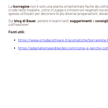
La
borragine
non è solo una pianta ornamentale facile da colt
crude nelle insalate, cotte in zuppe e minestroni vegetali ma a
spesso utilizzati per decorare le più diverse preparazioni, donand
Sul
blog di
Bauer
, potete trovare tanti
suggerimenti
e
consigl
coltivazione!
Fonti utili:
https://www.ortodacoltivare.it/aromatiche/borraggine.
https://adamahomeandgarden.com/come-e-perche-coltiv