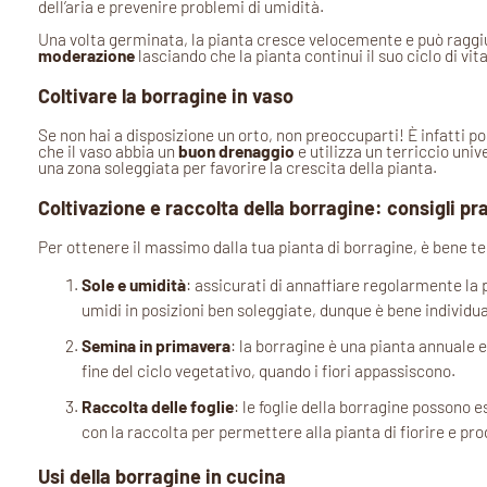
dell’aria e prevenire problemi di umidità.
Una volta germinata, la pianta cresce velocemente e può raggiun
moderazione
lasciando che la pianta continui il suo ciclo di vit
Coltivare la borragine in vaso
Se non hai a disposizione un orto, non preoccuparti! È infatti po
che il vaso abbia un
buon drenaggio
e utilizza un terriccio uni
una zona soleggiata per favorire la crescita della pianta.
Coltivazione e raccolta della borragine: consigli pra
Per ottenere il massimo dalla tua pianta di borragine, è bene 
Sole e umidità
: assicurati di annaffiare regolarmente la 
umidi in posizioni ben soleggiate, dunque è bene individua
Semina in primavera
: la borragine è una pianta annuale 
fine del ciclo vegetativo, quando i fiori appassiscono.
Raccolta delle foglie
: le foglie della borragine possono
con la raccolta per permettere alla pianta di fiorire e pr
Usi della borragine in cucina