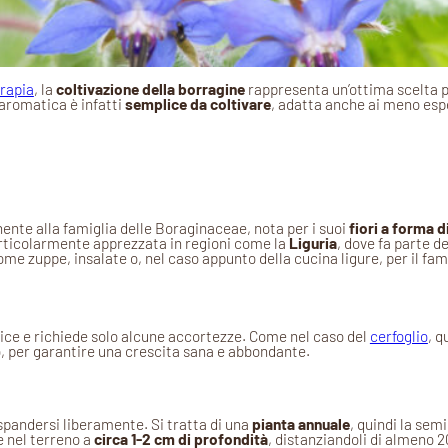
rapia
, la
coltivazione della borragine
rappresenta un’ottima scelta pe
 aromatica è infatti
semplice da coltivare
, adatta anche ai meno espe
ente alla famiglia delle Boraginaceae, nota per i suoi
fiori a forma di
articolarmente apprezzata in regioni come la
Liguria
, dove fa parte d
ome zuppe, insalate o, nel caso appunto della cucina ligure, per il f
ce e richiede solo alcune accortezze. Come nel caso del
cerfoglio
, q
no, per garantire una crescita sana e abbondante.
spandersi liberamente. Si tratta di una
pianta annuale
, quindi la sem
e nel terreno a
circa 1-2 cm di profondità
, distanziandoli di almeno 