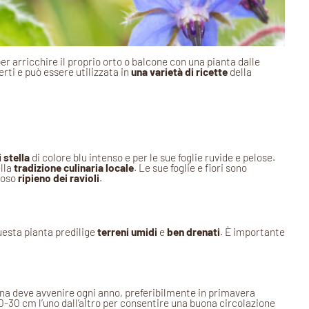
r arricchire il proprio orto o balcone con una pianta dalle
rti e può essere utilizzata in
una varietà di ricette
della
 stella
di colore blu intenso e per le sue foglie ruvide e pelose.
ella
tradizione culinaria locale
. Le sue foglie e fiori sono
amoso
ripieno dei ravioli
.
uesta pianta predilige
terreni umidi
e
ben drenati
. È importante
ina deve avvenire ogni anno, preferibilmente in primavera
20-30 cm l’uno dall’altro per consentire una buona circolazione