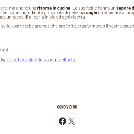
ivare, ma anche una
risorsa in cucina
. Le sue foglie hanno un
sapore d
nche come ingrediente principale di deliziosi
sughi
da abbinare ai prop
o un tocco di allegria in più ad ogni ricetta.
i
sulle vostre erbe aromatiche preferite, trasformando il vostro spazio
html
are-la-borragine-in-vaso-o-nellorto
CONDIVIDI SU
Condividi su Facebook
Condividi su X