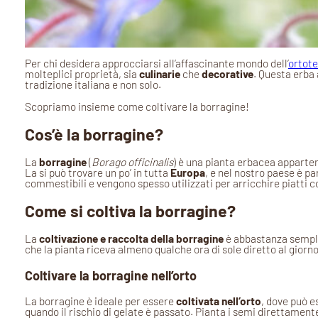
Per chi desidera approcciarsi all’affascinante mondo dell’
ortote
molteplici proprietà, sia
culinarie
che
decorative
. Questa erba
tradizione italiana e non solo.
Scopriamo insieme come coltivare la borragine!
Cos’è la borragine?
La
borragine
(
Borago officinalis
) è una pianta erbacea apparten
La si può trovare un po’ in tutta
Europa
, e nel nostro paese è p
commestibili e vengono spesso utilizzati per arricchire piatti c
Come si coltiva la borragine?
La
coltivazione e raccolta della borragine
è abbastanza sempli
che la pianta riceva almeno qualche ora di sole diretto al gior
Coltivare la borragine nell’orto
La borragine è ideale per essere
coltivata nell’orto
, dove può e
quando il rischio di gelate è passato. Pianta i semi direttament