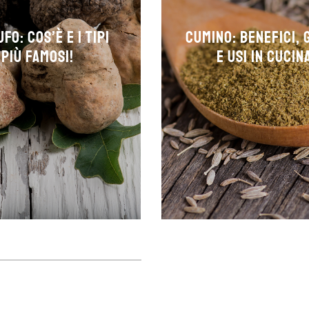
fo: cos’è e i tipi
Cumino: Benefici,
più famosi!
e Usi in Cucin