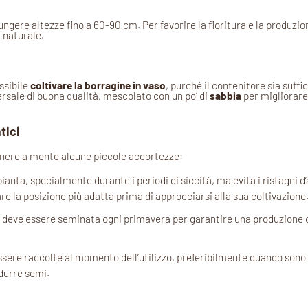
gere altezze fino a 60-90 cm. Per favorire la fioritura e la produzion
a naturale.
ssibile
coltivare la borragine in vaso
, purché il contenitore sia suf
versale di buona qualità, mescolato con un po’ di
sabbia
per migliorare 
tici
tenere a mente alcune piccole accortezze:
pianta, specialmente durante i periodi di siccità, ma evita i ristagni
re la posizione più adatta prima di approcciarsi alla sua coltivazione
e deve essere seminata ogni primavera per garantire una produzione c
 essere raccolte al momento dell’utilizzo, preferibilmente quando son
odurre semi.