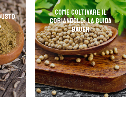
Come Coltivare il
 Gusto
Coriandolo: la guida
a
Bauer