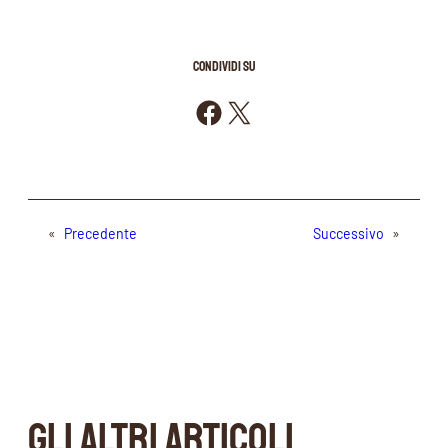
CONDIVIDI SU
Condividi su Facebook
Condividi su X
«
Precedente
Successivo
»
GLI ALTRI ARTICOLI