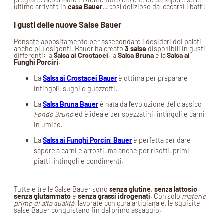
ultime arrivate in
casa Bauer
… così deliziose da leccarsi i baffi!
I gusti delle nuove Salse Bauer
Pensate appositamente per assecondare i desideri dei palati
anche più esigenti, Bauer ha creato
3 salse
disponibili in gusti
differenti: la
Salsa ai Crostacei
, la
Salsa Bruna
e la
Salsa ai
Funghi Porcini
.
La
Salsa ai Crostacei Bauer
è ottima per preparare
intingoli, sughi e guazzetti.
La
Salsa Bruna Bauer
è nata dall’evoluzione del classico
Fondo Bruno
ed è ideale per spezzatini, intingoli e carni
in umido.
La
Salsa ai Funghi Porcini Bauer
è perfetta per dare
sapore a carni e arrosti, ma anche per risotti, primi
piatti, intingoli e condimenti.
Tutte e tre le Salse Bauer sono
senza glutine
,
senza lattosio
,
senza glutammato
e
senza grassi idrogenati
. Con solo
materie
prime di alta qualità
, lavorate con cura artigianale, le squisite
salse Bauer conquistano fin dal primo assaggio.