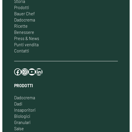
Storia
Prodotti
Bauer Chef
Dadocrema
Ricette
Benessere
Press & News
Punti vendita
Contatti
Facebook
Instagram
YouTube
LinkedIn
PRODOTTI
Dadocrema
Dadi
Insaporitori
Biologici
Granulari
Salse