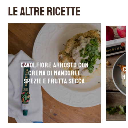
LE ALTRE RICETTE
Cavolfiore arrosto con
C
crema di mandorle
H
spezie e frutta secca