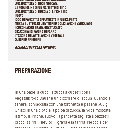
Una grattata di noce moscata
Le foglioline di un rametto di timo
Una grattata di buccia di limone bio
1 uovo
100g di pancetta affumicata in unica fetta
Mezza bustina di lievito per dolci, anche vanigliato
1 cucchiaio di Grana grattugiato
3 cucchiai di farina di farro
1 tazzina di latte, anche vegetale
Olio per friggere
A cura di Barbara Fontanel
PREPARAZIONE
In una padella cuoci la zucca a cubetti con il
Vegetalbrodo Bauer e un bicchiere di acqua. Quando è
tenera, schiacciala con una forchetta e pesane 300 g.
Unisci in una ciotola la polpa di zucca, la noce moscata,
il timo, il limone, l’uovo, la pancetta tagliata a pezzetti
piccolissimi, il lievito, il grana e la farina. Mescola per