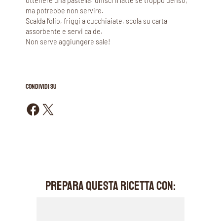
ottenere una pastella: unisci il latte se troppo denso,
ma potrebbe non servire.
Scalda l’olio, friggi a cucchiaiate, scola su carta
assorbente e servi calde.
Non serve aggiungere sale!
CONDIVIDI SU
Condividi su Facebook
Condividi su X
PREPARA QUESTA RICETTA CON: