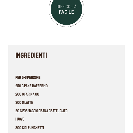
DIFFICOLTÀ
FACILE
INGREDIENTI
Per 5-6 persone
250 g pane raffermo
200 g farina 00
300 g latte
20 g formaggio grana grattugiato
1 uovo
300 g di funghetti