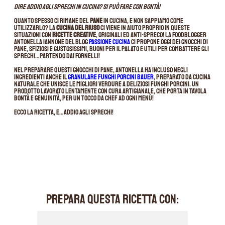
Dire addio agli sprechi in cucina? Si può fare con bontà!
Quanto spesso ci rimane del
pane
in cucina, e non sappiamo come
utilizzarlo? La
cucina del riuso
ci viene in aiuto proprio in queste
situazioni con
ricette creative
, originali ed anti-spreco! La foodblogger
Antonella Iannone del blog
Passione Cucina
ci propone oggi dei gnocchi di
pane, sfiziosi e gustosissimi, buoni per il palato e utili per combattere gli
sprechi…partendo dai fornelli!
Nel preparare questi gnocchi di pane, Antonella ha incluso negli
ingredienti anche il
Granulare Funghi Porcini Bauer
, preparato da cucina
naturale che unisce le migliori verdure a deliziosi funghi porcini. Un
prodotto lavorato lentamente con cura artigianale, che porta in tavola
bontà e genuinità, per un tocco da chef ad ogni menù!
Ecco la ricetta, e…addio agli sprechi!
PREPARA QUESTA RICETTA CON: