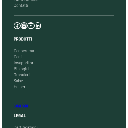
Contatti
Facebook
Instagram
YouTube
LinkedIn
PRODOTTI
Dadocrema
Dadi
Insaporitori
Biologici
Granulari
Salse
Helper
CATALOGHI
LEGAL
Certificazioni