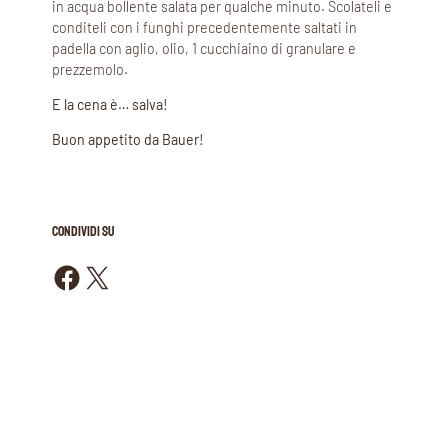
in acqua bollente salata per qualche minuto. Scolateli e
conditeli con i funghi precedentemente saltati in
padella con aglio, olio, 1 cucchiaino di granulare e
prezzemolo.
E la cena è… salva!
Buon appetito da Bauer!
CONDIVIDI SU
Condividi su Facebook
Condividi su X