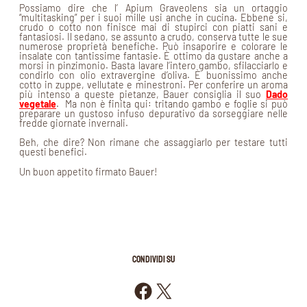
Possiamo dire che l’ Apium Graveolens sia un ortaggio
“multitasking” per i suoi mille usi anche in cucina. Ebbene si,
crudo o cotto non finisce mai di stupirci con piatti sani e
fantasiosi. Il sedano, se assunto a crudo, conserva tutte le sue
numerose proprietà benefiche. Può insaporire e colorare le
insalate con tantissime fantasie. È ottimo da gustare anche a
morsi in pinzimonio. Basta lavare l’intero gambo, sfilacciarlo e
condirlo con olio extravergine d’oliva. È buonissimo anche
cotto in zuppe, vellutate e minestroni. Per conferire un aroma
più intenso a queste pietanze, Bauer consiglia il suo
Dado
vegetale
. Ma non è finita qui: tritando gambo e foglie si può
preparare un gustoso infuso depurativo da sorseggiare nelle
fredde giornate invernali.
Beh, che dire? Non rimane che assaggiarlo per testare tutti
questi benefici.
Un buon appetito firmato Bauer!
CONDIVIDI SU
Condividi su Facebook
Condividi su X