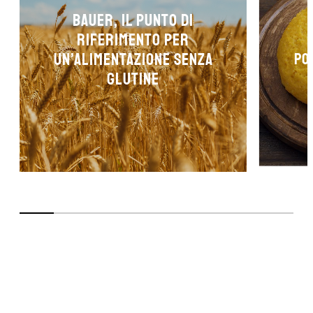
Bauer, il punto di
riferimento per
un’alimentazione senza
po
glutine