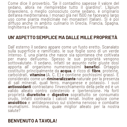
Come dice il proverbio, “Se il contadino sapesse il valore del
sedano, allora ne riempirebbe tutto il giardino”. L’Apium
Graveolens, o meglio conosciuto come sedano, è originario
dell’area mediterranea. I monaci già nel 1500 ne facevano largo
uso come pianta medicinale nei monasteri italiani. Si è poi
diffuso anche in ambito culinario in Grecia, Francia, Spagna,
Inghilterra e Germania.
UN’ ASPETTO SEMPLICE MA DALLE MILLE PROPRIETÀ
Dall’ esterno il sedano appare come un fusto eretto. Scanalato
sulla superficie e ramificato, le sue foglie sono di un verde
intenso. È una pianta che nasce sia spontanea che coltivata
per mano dell’uomo. Spesso le sue proprietà vengono
sottovalutate. Il sedano, infatti se assunto nelle giuste dosi
apporta all’ organismo numerosissimi
benefici
. Ortaggio
costituito principalmente da
acqua
, è ricco di
fibre
, proteine,
carboidrati,
vitamine
(A, C, E) e contiene pochissimi grassi. È
considerato come un
rimineralizzante
naturale per la presenza
di sali minerali, quali ferro, manganese e potassio. I suoi
antiossidanti
contrastano l’invecchiamento della pelle ed è un
valido alleato contro colesterolo e ipertensione. Ha forti
proprietà
diuretiche
e
digestive
soprattutto se consumato
crudo, infatti contrasta i calcoli renali. Inoltre agisce come
ansiolitico
e antidepressivo sul sistema nervoso e combatte
reumatismi. Insomma, quale miglior alleato per la nostra
salute?
BENVENUTO A TAVOLA!