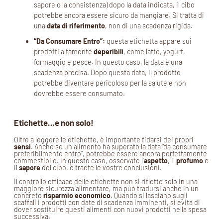
sapore o la consistenza) dopo la data indicata, il cibo
potrebbe ancora essere sicuro da mangiare. Si tratta di
una
data di riferimento
, non di una scadenza rigida.
“Da Consumare Entro”:
questa etichetta appare sui
prodotti altamente
deperibili
, come latte, yogurt,
formaggio e pesce. In questo caso, la data è una
scadenza precisa. Dopo questa data, il prodotto
potrebbe diventare pericoloso per la salute e non
dovrebbe essere consumato.
Etichette…e non solo!
Oltre a leggere le etichette, è importante fidarsi dei propri
sensi
. Anche se un alimento ha superato la data “da consumare
preferibilmente entro”, potrebbe essere ancora perfettamente
commestibile. In questo caso, osservate l’
aspetto
, il
profumo
e
il
sapore
del cibo, e traete le vostre conclusioni.
Il controllo efficace delle etichette non si riflette solo in una
maggiore sicurezza alimentare, ma può tradursi anche in un
concreto
risparmio economico
. Quando si lasciano sugli
scaffali i prodotti con date di scadenza imminenti, si evita di
dover sostituire questi alimenti con nuovi prodotti nella spesa
successiva.