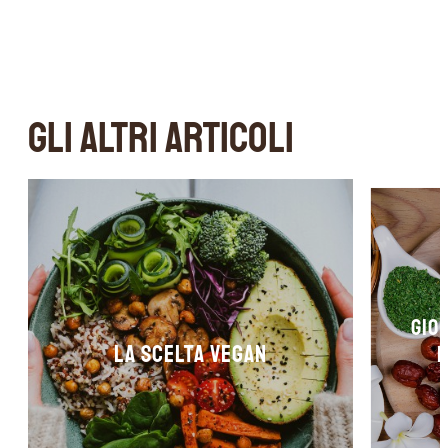
GLI ALTRI ARTICOLI
Gio
La scelta Vegan
d