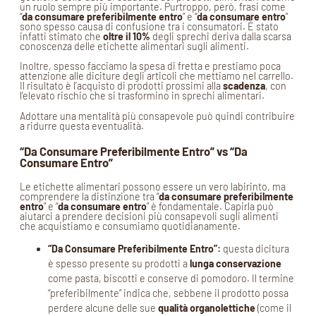
un ruolo sempre più importante. Purtroppo, però, frasi come
“
da consumare preferibilmente entro
” e “
da
consumare entro
”
sono spesso causa di confusione tra i consumatori. È stato
infatti stimato che
oltre il 10%
degli sprechi deriva dalla scarsa
conoscenza delle etichette alimentari sugli alimenti.
Inoltre, spesso facciamo la spesa di fretta e prestiamo poca
attenzione alle diciture degli articoli che mettiamo nel carrello.
Il risultato è l’acquisto di prodotti prossimi alla
scadenza
, con
l’elevato rischio che si trasformino in sprechi alimentari.
Adottare una mentalità più consapevole può quindi contribuire
a ridurre questa eventualità.
“Da Consumare Preferibilmente Entro” vs “Da
Consumare Entro”
Le etichette alimentari possono essere un vero labirinto, ma
comprendere la distinzione tra “
da consumare preferibilmente
entro
” e “
da
consumare entro
” è fondamentale. Capirla può
aiutarci a prendere decisioni più consapevoli sugli alimenti
che acquistiamo e consumiamo quotidianamente.
“Da Consumare Preferibilmente Entro”:
questa dicitura
è spesso presente su prodotti a
lunga conservazione
come pasta, biscotti e conserve di pomodoro. Il termine
“preferibilmente” indica che, sebbene il prodotto possa
perdere alcune delle sue
qualità organolettiche
(come il