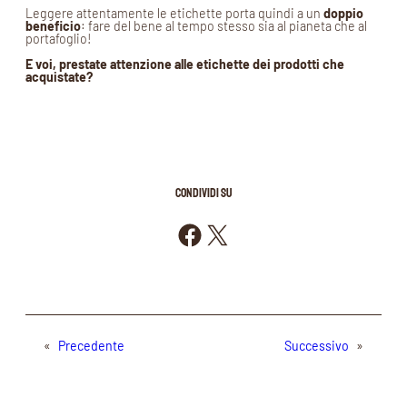
Leggere attentamente le etichette porta quindi a un
doppio
beneficio
: fare del bene al tempo stesso sia al pianeta che al
portafoglio!
E voi, prestate attenzione alle etichette dei prodotti che
acquistate?
CONDIVIDI SU
Condividi su Facebook
Condividi su X
«
Precedente
Successivo
»