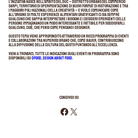
L’iniziativa nasce nell’ambito del DUC – Distretto Urbano del Commercio
Sarpi
,
territorio di sperimentazione di nuovi format di ristorazione e tra
i maggiori poli nazionali della creatività – e vuole comunicare come
all’origine di molte esperienze alimentari gratificanti ci sia sempre
qualcuno che sappia interpretare i bisogni e i desideri emergenti delle
persone immaginando un modo interessante e fattibile per soddisfarli.
Qualcuno, cioè, che pensi come pensano i designer.
Questo tema viene approfondito attraverso un ricco programma di eventi
e collaborazioni tra numerosi brand che, come Bauer, contribuiscono
alla diffusione della cultura del gusto puntando all’eccellenza.
Vieni a trovarci, tutte le indicazioni sugli eventi in programma sono
disponibili su
Dfood, Design about Food.
CONDIVIDI SU
Condividi su Facebook
Condividi su X