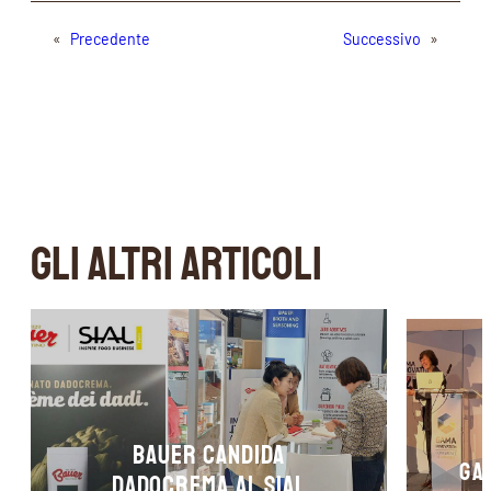
«
Precedente
Successivo
»
GLI ALTRI ARTICOLI
Bauer candida
Ga
DADOCREMA al SIAL