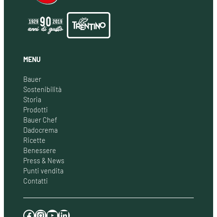
MENU
Bauer
Sostenibilità
Storia
Prodotti
Bauer Chef
Dadocrema
Ricette
Benessere
Press & News
Punti vendita
Contatti
Facebook
Instagram
YouTube
LinkedIn