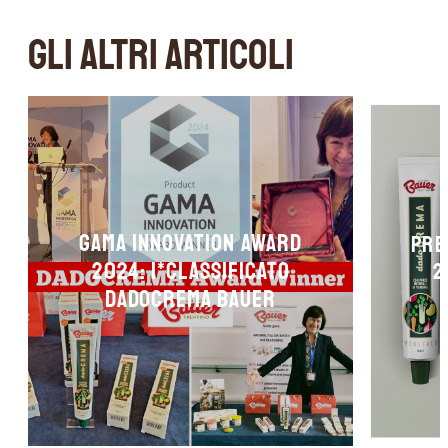
GLI ALTRI ARTICOLI
Gama Innovation Award
Pre
2024: 1*classificato
2
DADOCREMA Bauer