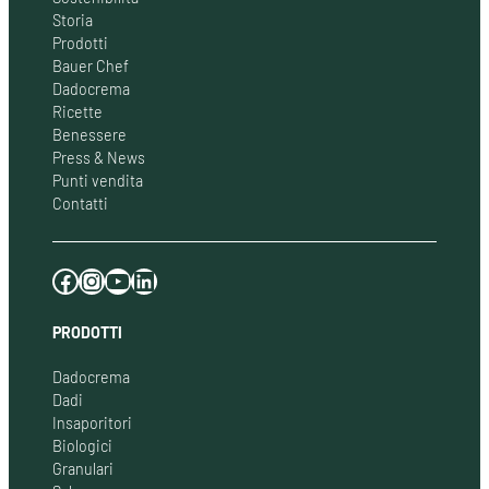
Storia
Prodotti
Bauer Chef
Dadocrema
Ricette
Benessere
Press & News
Punti vendita
Contatti
Facebook
Instagram
YouTube
LinkedIn
PRODOTTI
Dadocrema
Dadi
Insaporitori
Biologici
Granulari