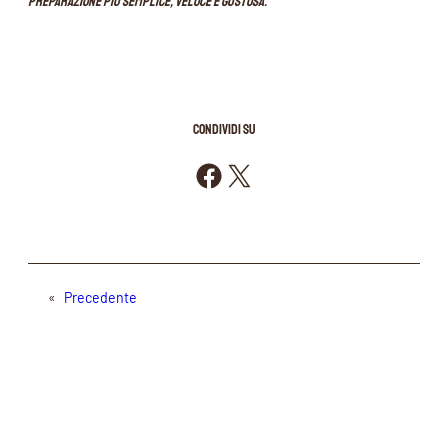
preparazione più semplice, veloce e gustosa.”
CONDIVIDI SU
Condividi su Facebook
Condividi su X
«
Precedente