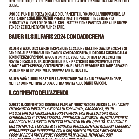
distributori, buyer e professionisti della ristorazione da ogni parte del
globo.
Uno dei punti di forza di SIAL è sicuramente il focus sull’
innovazione
. La
piattaforma
SIAL Innovation
premia infatti i prodotti e le idee più
innovative a livello mondiale, con un’attenzione particolare alle nuove
tendenze del mercato alimentare.
Bauer al SIAL PARIS 2024 con DADOCREMA
Bauer si aggiudica la partecipazione al Salone dell’Innovazione 2024 e si
candida al premio SIAL Innovation con
DADOCREMA
, il
dado da cucina dalla
consistenza cremosa
, ai gusti carne e vegetale. Si tratta dell’ultima
novità di casa Bauer, disponibile in un pratico ed innovativo tubetto
smart e anti-spreco, contenente una purea di verdure italiane capace di
dare in un attimo un volto nuovo a tante ricette.
Bauer farà quindi parte della spedizione italiana in terra francese,
mettendo in vetrina la sua ultima novità allo
stand 5A K 018
.
Il commento dell’azienda
Questo il commento di
Giovanna Flor
, Amministratore Unico Bauer:
“Siamo
entusiasti di portare la nostra ultima novità, DADOCREMA, su un
palcoscenico internazionale prestigioso come quello di SIAL PARIS,
candidandoci al tempo stesso al premio SIAL Innovation. Questo prodotto
rappresenta la sintesi perfetta dei nostri valori: qualità, tradizione e
una costante attenzione alle esigenze dei consumatori moderni. Crediamo
fermamente che DADOCREMA, con il suo formato pratico e anti-spreco,
possa aprire a tante nuove possibilità in cucina, rendendo ogni