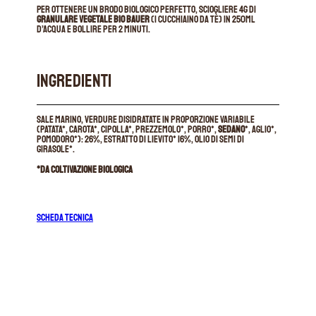
Per ottenere un brodo biologico perfetto, sciogliere 4g di
Granulare Vegetale Bio Bauer
(1 cucchiaino da tè) in 250ml
d’acqua e bollire per 2 minuti.
INGREDIENTI
Sale marino, verdure disidratate in proporzione variabile
(patata*, carota*, cipolla*, prezzemolo*, porro*,
sedano
*, aglio*,
pomodoro*): 26%, estratto di lievito* 16%, olio di semi di
girasole*.
*da coltivazione biologica
SCHEDA TECNICA