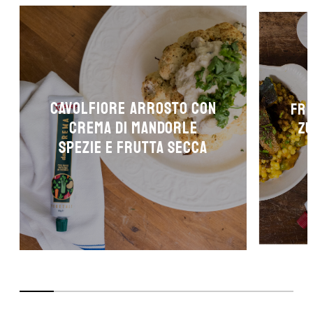
Cavolfiore arrosto con
Fre
crema di mandorle
zu
spezie e frutta secca