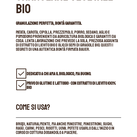
Bio
GRANULAZIONE PERFETTA, BONTÀ GARANTITA.
Patata, carota, cipolla, prezzemolo, porro, sedano, aglio e
pomodoro provenienti da agricoltura biologica e garantiti da
CSQA. Lenta lavorazione che prevede la sola, preziosa aggiunta
di estratto di lievito bio e olio di semi di girasole bio. Questi i
segreti di una autentica bontà firmata Bauer.
DEDICATO A CHI AMA IL BIOLOGICO, MA BUONO.
PRIVO DI GLUTINE E LATTOSIO • CON ESTRATTO DI LIEVITO 100%
BIO
COME SI USA?
Brodi, naturalmente, ma anche minestre, minestroni, sughi,
ragù, carni, pesci, risotti, uova. Potete usarlo dall’inizio o in
corso di cottura dosandolo a piacere.