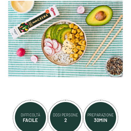
DIFFICOLTÀ
DOSI PERSONE
PREPARAZIONE
FACILE
2
30MIN