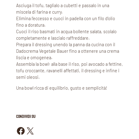
Asciuga il tofu, taglialo a cubetti e passalo in una
miscela di farina e curry.
Elimina l’eccesso e cuoci in padella con un filo d’olio
fino a doratura.
Cuoci il riso basmati in acqua bollente salata, scolalo
completamente e lascialo raffreddare.
Prepara il dressing unendo la panna da cucina con il
Dadocrema Vegetale Bauer fino a ottenere una crema
liscia e omogenea.
Assembla la bowl: alla base il riso, poi avocado a fettine,
tofu croccante, ravanelli affettati, il dressing e infine i
semi oleosi.
Una bowl ricca di equilibrio, gusto e semplicità!
CONDIVIDI SU
Condividi su Facebook
Condividi su X