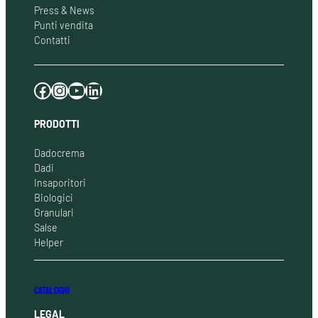
Press & News
Punti vendita
Contatti
Facebook
Instagram
YouTube
LinkedIn
PRODOTTI
Dadocrema
Dadi
Insaporitori
Biologici
Granulari
Salse
Helper
CATALOGHI
LEGAL