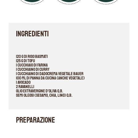
INGREDIENTI
120 g di riso basmati
125 g di tofu
1 cucchiaio di farina
1 cucchiaino di curry
1 cucchiaino di Dadocrema Vegetale Bauer
100 ml di panna da cucina (anche vegetale)
1 avocado
2 ravanelli
Olio extravergine d’oliva q.b.
Semi oleosi (sesamo, chia, lino) q.b.
PREPARAZIONE