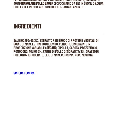
4g di
Granulare pollo Bauer
(1 cucchiaino da tè) in 250ml d’acqua
bollente e mescolare: si scioglie istantaneamente.
INGREDIENTI
Sale iodato: 48,3%, estratto per brodo di proteine vegetali di
soia
e di mais, estratto di lievito, verdure disidratate in
proporzione variabile (
sedano
, cipolla, carota, prezzemolo,
pomodoro, aglio) 6%, carne di pollo disidratata: 3%, grasso di
pollo non idrogenato, olio di mais, curcuma, noce moscata.
SCHEDA TECNICA