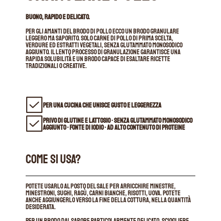
BUONO, RAPIDO E DELICATO.
Per gli amanti del brodo di pollo ecco un brodo granulare
leggero ma saporito. Solo carne di pollo di prima scelta,
verdure ed estratti vegetali, senza glutammato monosodico
aggiunto. Il lento processo di granulazione garantisce una
rapida solubilità e un brodo capace di esaltare ricette
tradizionali o creative.
PER UNA CUCINA CHE UNISCE GUSTO E LEGGEREZZA
PRIVO DI GLUTINE E LATTOSIO • SENZA GLUTAMMATO MONOSODICO
AGGIUNTO • FONTE DI IODIO • AD ALTO CONTENUTO DI PROTEINE
COME SI USA?
Potete usarlo al posto del sale per arricchire minestre,
minestroni, sughi, ragù, carni bianche, risotti, uova. Potete
anche aggiungerlo verso la fine della cottura, nella quantità
desiderata.
Per un brodo dal sapore particolarmente delicato, sciogliere