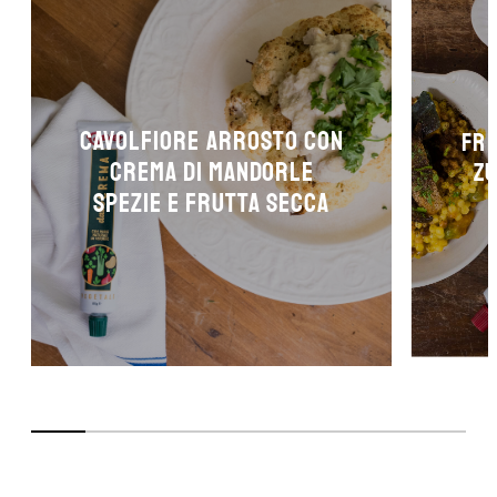
Cavolfiore arrosto con
Fre
crema di mandorle
zu
spezie e frutta secca