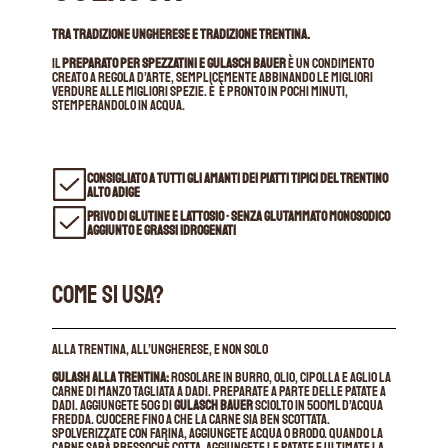
TRA TRADIZIONE UNGHERESE E TRADIZIONE TRENTINA.
Il
preparato per spezzatini e gulasch bauer
è un condimento
creato a regola d’arte, semplicemente abbinando le migliori
verdure alle migliori spezie. È è pronto in pochi minuti,
stemperandolo in acqua.
CONSIGLIATO A TUTTI GLI AMANTI DEI PIATTI TIPICI DEL TRENTINO
ALTO ADIGE
PRIVO DI GLUTINE E LATTOSIO • SENZA GLUTAMMATO MONOSODICO
AGGIUNTO E GRASSI IDROGENATI
COME SI USA?
Alla trentina, all’ungherese, e non solo
Gulash alla trentina:
r
osolare in burro, olio, cipolla e aglio la
carne di manzo tagliata a dadi. preparate a parte delle patate a
dadi. Aggiungete 50g di
gulasch bauer
sciolto in 500ml d’acqua
fredda. cuocere fino a che la carne sia ben scottata.
Spolverizzate con farina, aggiungete acqua o brodo. quando la
carne sarà pressochè cotta, aggiungete le patate e ultimate la