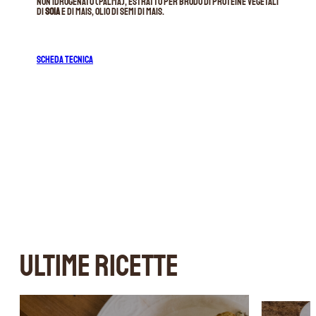
non idrogenato (palma), estratto per brodo di proteine vegetali
di
soia
e di mais, olio di semi di mais.
SCHEDA TECNICA
ULTIME RICETTE