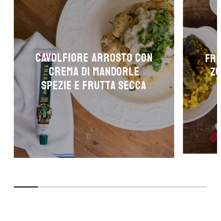
Cavolfiore arrosto con
Fre
crema di mandorle
zu
spezie e frutta secca