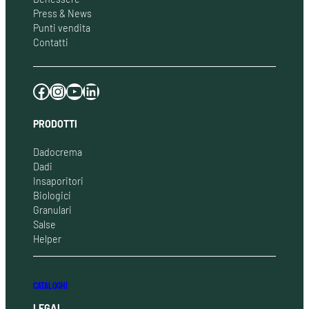
Press & News
Punti vendita
Contatti
Facebook
Instagram
YouTube
LinkedIn
PRODOTTI
Dadocrema
Dadi
Insaporitori
Biologici
Granulari
Salse
Helper
CATALOGHI
LEGAL