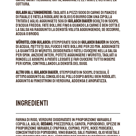
cottura.
Gulash all’ungherese:
tagliate a pezzi 500g di carne di manzo e
di maiale e fatela rosolare in olio e/o burro con una cipolla
tritata e aglio. Aggiungete 50g di
gulasch bauer
sciolto in 500ml
d’acqua fredda. fate bollire fino a quando la carne è ben cotta e
la salsa ha raggiunto la densità voluta aggiungendo, se occorre,
acqua o brodo.
Würstel con gulasch:
stemperate 50g di
gulasch bauer
in 500ml
di acqua, mettete sul fuoco e fate bollire per 20 min. aggiungete
la quantità di würstel desiderata e fateli cuocere nella salsa
per 5min. Anziché interi, potete aggiungere i würstel tagliati a
rondelle assieme a patate lessate e far cuocere tutto insieme
per 10min, controllando la densità del sugo.
Altri usi:
il
gulasch bauer
, stemperato in 500ml d’acqua, è
ottimo aggiunto al coniglio o al pollo dopo averli ben rosolati.
Aggiunto ai minestroni di verdura, addensa e aromatizza.
INGREDIENTI
Farina di riso, verdure disidratate in proporzione variabile
(cipolla, aglio,
sedano
, prezzemolo, carota, pomodoro), spezie in
proporzione variabile (paprika, cumino, pepe, noce moscata),
concentrato di pomodoro, vino bianco, sale marino, olio vegetale