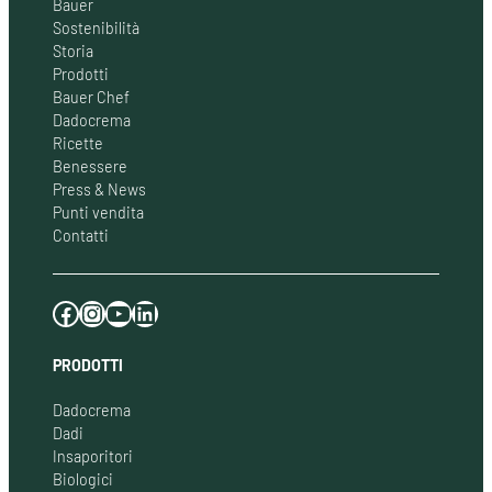
Bauer
Sostenibilità
Storia
Prodotti
Bauer Chef
Dadocrema
Ricette
Benessere
Press & News
Punti vendita
Contatti
Facebook
Instagram
YouTube
LinkedIn
PRODOTTI
Dadocrema
Dadi
Insaporitori
Biologici