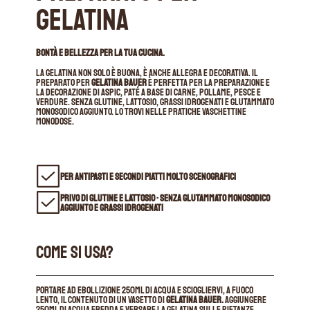
gelatina
BONTÀ E BELLEZZA PER LA TUA CUCINA.
La gelatina non solo è buona, è anche allegra e decorativa. Il
preparato per
gelatina bauer
è perfetta per la preparazione e
la decorazione di aspic, paté a base di carne, pollame, pesce e
verdure. Senza glutine, lattosio, grassi idrogenati e glutammato
monosodico aggiunto. lo trovi nelle pratiche vaschettine
monodose.
PER ANTIPASTI E SECONDI PIATTI MOLTO SCENOGRAFICI
PRIVO DI GLUTINE E LATTOSIO • SENZA GLUTAMMATO MONOSODICO
AGGIUNTO E GRASSI IDROGENATI
COME SI USA?
Portare ad ebollizione 250ml di acqua e sciogliervi, a fuoco
lento, il contenuto di un vasetto di
gelatina bauer.
Aggiungere
250ml di acqua fredda e versare la gelatina sulle pietanze,