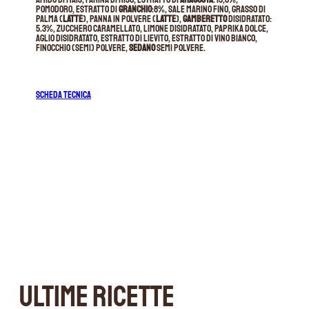
pomodoro, estratto di
granchio
:8%, sale marino fino, grasso di
palma (
latte
), panna in polvere (
latte
),
gamberetto
disidratato:
5.3%, zucchero caramellato, limone disidratato, paprika dolce,
aglio disidratato, estratto di lievito, estratto di vino bianco,
finocchio (semi) polvere,
sedano
semi polvere.
SCHEDA TECNICA
ULTIME RICETTE