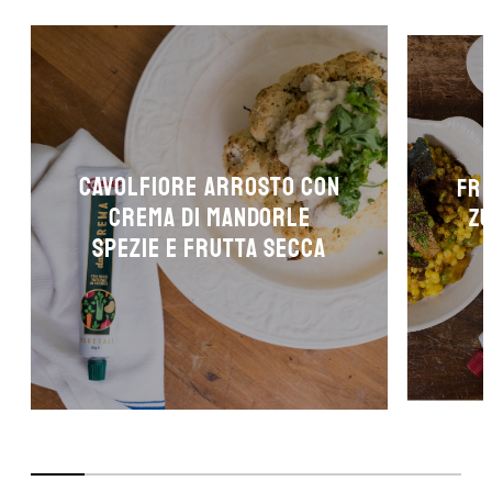
Cavolfiore arrosto con
Fre
crema di mandorle
zu
spezie e frutta secca