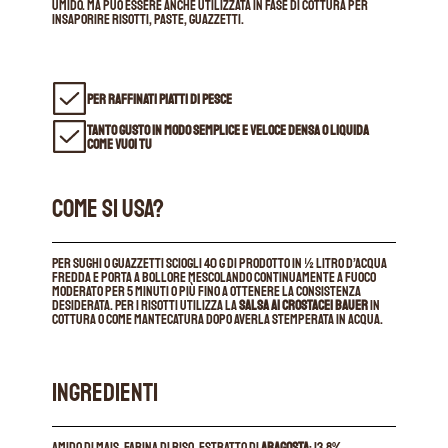
umido. Ma può essere anche utilizzata in fase di cottura per
insaporire risotti, paste, guazzetti.
PER RAFFINATI PIATTI DI PESCE
TANTO GUSTO IN MODO SEMPLICE E VELOCE DENSA O LIQUIDA
COME VUOI TU
COME SI USA?
Per sughi o guazzetti sciogli 40 g di prodotto in ½ litro d’acqua
fredda e porta a bollore mescolando continuamente a fuoco
moderato per 5 minuti o più fino a ottenere la consistenza
desiderata. Per i risotti utilizza la
Salsa ai Crostacei Bauer
in
cottura o come mantecatura dopo averla stemperata in acqua.
INGREDIENTI
Amido di mais, farina di riso, estratto di
aragosta
: 13,8%,