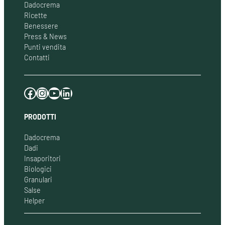
Dadocrema
Ricette
Benessere
Press & News
Punti vendita
Contatti
Facebook
Instagram
YouTube
LinkedIn
PRODOTTI
Dadocrema
Dadi
Insaporitori
Biologici
Granulari
Salse
Helper