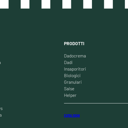
PRODOTTI
Dadocrema
à
Dadi
Insaporitori
Biologici
Granulari
Salse
Helper
ws
a
CATALOGHI