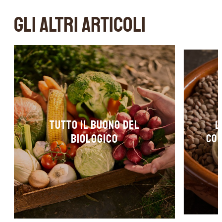
GLI ALTRI ARTICOLI
Tutto il buono del
L
biologico
col