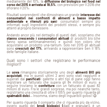
mediamente del 10%, la
diffusione del biologico nel food nel
corso del 2015 è arrivata al 18,5%
, con previsioni per il 2016 che
sfiorano il 20%.
Risultati sorprendenti che dimostrano un grande
interesse dei
consumatori nei confronti di alimenti a basso impatto
ambientale e ritenuti più sani
: consumatori sempre più
informati sugli ingredienti dei prodotti stessi, e sempre più
attenti al proprio benessere.
Andando ancor più nel dettaglio di questi dati, scopriamo che
stanno crescendo i consumatori abituali
di prodotti bio (che
fanno spesa settimanalmente), e quindi non coloro che
acquistano un prodotto una-tantum. Solo nel 2015 gli abituali
sono
cresciuti del 17%
, arrivando a rappresentare ben il 18%
delle famiglie italiane.
Quali sono i settori che registrano le performance
migliori?
Le
uova
rimangono storicamente uno degli
alimenti BIO più
acquistati
, ma in questi ultimi 2 anni sono stati raggiunti e
superati dai
panificati
: gallette o altri tipi di pane oggi fanno
registrare un fatturato che supera gli 84 milioni di euro; a
seguire troviamo le
confetture
con un fatturato di quasi 82
milioni di euro. Fra le grandi sorprese, ma poi neanche tanto,
registriamo una crescita di oltre il 105% per quanto riguarda gli
spalmabili dolci
… Insomma, siamo degli inguaribili golosi! 😉
Per quanto riguarda il comparto che ci riguarda più da vicino,
ovvero quello dei
brodi biologici (
dadi e granulari), è un