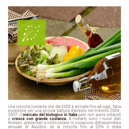
Una crescita costante che dal 2000 è arrivata fino ad oggi, fatta
eccezione per una piccola battuta d’arresto nel triennio 2004-
2007: il
mercato del biologico in Italia
pare non avere ostacoli
e
cresce con grande costanza
. A rivelarlo sono i nuovi dati
Nielsen, presentati a inizio estate in occasione dell’assemblea
annuale di Assobio: se la crescita fino al 2014 è stata