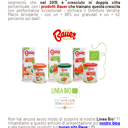
segmento che
nel 2015 è cresciuto in doppia cifra
percentuale, con i
prodotti Bauer
che trainano questa crescita
con performance eccezionali – dichiara il Direttore Vendite
Marco Ariodante – con un + 58% sui granulari e un + 42
percento sui dadi!
Non hai ancora avuto modo di scoprire la nostra
Linea Bio
? Ti
rimandiamo a questo articolo di presentazione sul
nostro blog
e alla pagina dei prodotti sul
nuovo sito Baue
r
! 😉