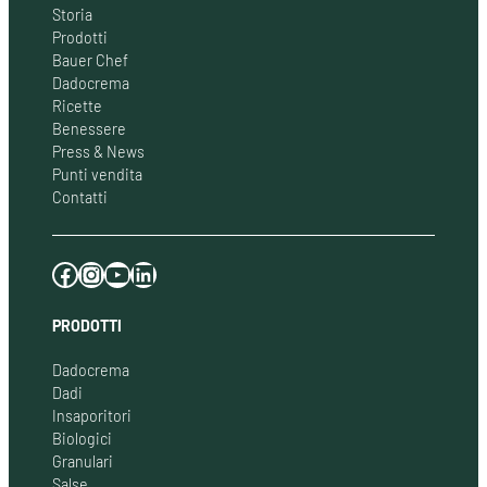
Storia
Prodotti
Bauer Chef
Dadocrema
Ricette
Benessere
Press & News
Punti vendita
Contatti
Facebook
Instagram
YouTube
LinkedIn
PRODOTTI
Dadocrema
Dadi
Insaporitori
Biologici
Granulari
Salse