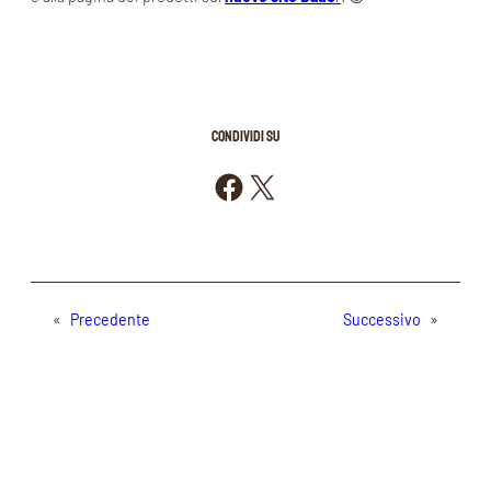
CONDIVIDI SU
Condividi su Facebook
Condividi su X
«
Precedente
Successivo
»