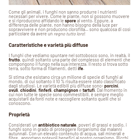
Come gli animali, i funghi non sanno produrre i nutrienti
necessari per vivere. Come le piante, non si possono muovere
e si riproducono affidando le
spore
al vento. Eppure, a
differenza delle piante, non hanno bisogno della luce per
sopravvivere e non producono clorofilla… sono qualcosa di così
particolare da avere un
regno tutto loro
!
Caratteristiche e varietà più diffuse
I funghi che vediamo spuntare nel sottobosco sono, in realtà, il
frutto
, quindi soltanto una parte del complesso di elementi che
compongono il fungo nella sua interezza. Il resto si trova sotto
terra, sotto forma di filamenti, detti
ife
.
Si stima che esistano circa un milione di specie di funghi al
mondo, di cui soltanto il 10 % risulta essere stato classificato
dagli studiosi. Le varietà edibili più diffuse sono:
porcini
,
ovuli
,
chiodini
,
finferli
,
champignon
e
tartufi
. Dal momento in
cui non tutte le specie sono commestibili, è sempre meglio
acquistarli da fonti note e raccogliere soltanto quelli che si
conoscono.
Proprietà
Considerati un
antibiotico naturale
, poveri di grassi e sodio, i
funghi sono in grado di proteggere l’organismo dai malanni
autunnali. Con un elevato contenuto di acqua, sali minerali e
fibre, apportano notevoli benefici al nostro organismo. Ricchi