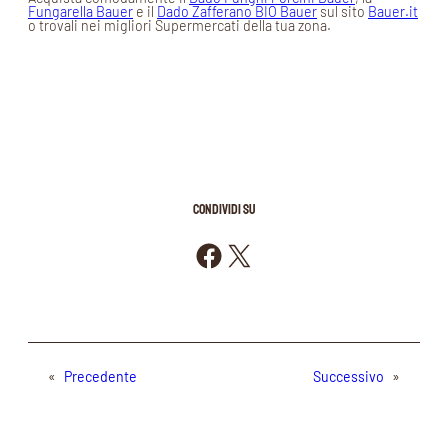
Fungarella Bauer
e il
Dado Zafferano BIO Bauer
sul sito
Bauer.it
o trovali nei migliori Supermercati della tua zona.
CONDIVIDI SU
Condividi su Facebook
Condividi su X
«
Precedente
Successivo
»