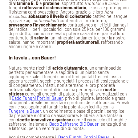
di
vitamina B
,
D
e
proteine
, soprattutto
triptofano
e
lisina
, i
funghi
rafforzano il sistema immunitario
, le ossa e proteggono
il sistema cardiovascolare. Ancora, grazie alle loro
fibre
insolubili
,
abbassano il livello di colesterolo
cattivo nel sangue
e, grazie agli
antiossidanti
contenuti al loro interno,
prevengono l’invecchiamento
contrastando gli effetti dannosi
dei radicali liberi. Ipocalorici, con sole 25 kcal per 100 grammi
di prodotto, hanno un elevato potere saziante e grazie al loro
contenuto di
selenio
, un minerale fondamentale per la nostra
salute, hanno importanti
proprietà antitumorali
, rafforzando
anche unghie e capelli.
In tavola…con Bauer!
Naturalmente ricchi di
acido glutammico
, un amminoacido
perfetto per aumentare la sapidità di un piatto senza
aggiungere sale, i funghi sono ottimi gustati freschi, ossia
appena raccolti, secchi e surgelati. I processi di essiccazione e
di congelamento, infatti, non alternano le loro proprietà
nutrizionali. Sperimentali in cucina per preparare
ricette
sfiziose
come gli gnocchi di patate ai funghi, aromatizzati con
il
Dado Funghi Porcini Bauer
, privo di glutine, lattosio e grassi
idrogenati, ideale per esaltare i profumi del sottobosco. Provali
con le scaloppine ai funghi o la polenta arricchita con la
Fungarella Bauer
, un condimento a base di porcini, semplice
da preparare e ottimo da assaporare. E libera la tua fantasia
con
ricette innovative e gustose
come il carpaccio di funghi e
zafferano, insieme al
Dado Zafferano BIO Bauer
, senza glutine
e lattosio, per un vero tripudio di bontà.
Acquista comodamente il
Dado Funghi Porcini Bauer
, la