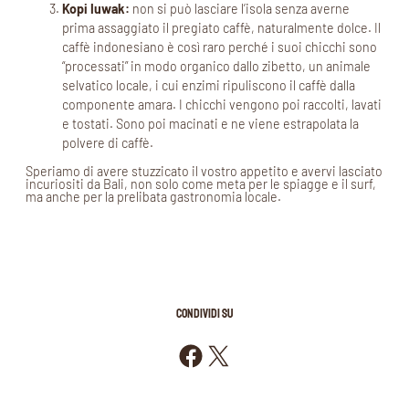
Kopi Iuwak:
non si può lasciare l’isola senza averne
prima assaggiato il pregiato caffè, naturalmente dolce. Il
caffè indonesiano è così raro perché i suoi chicchi sono
“processati” in modo organico dallo zibetto, un animale
selvatico locale, i cui enzimi ripuliscono il caffè dalla
componente amara. I chicchi vengono poi raccolti, lavati
e tostati. Sono poi macinati e ne viene estrapolata la
polvere di caffè.
Speriamo di avere stuzzicato il vostro appetito e avervi lasciato
incuriositi da Bali, non solo come meta per le spiagge e il surf,
ma anche per la prelibata gastronomia locale.
CONDIVIDI SU
Condividi su Facebook
Condividi su X