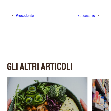
«
Precedente
Successivo
»
GLI ALTRI ARTICOLI