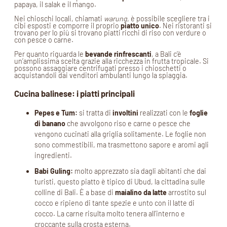
papaya, il salak e il mango.
Nei chioschi locali, chiamati
warung
, è possibile scegliere tra i
cibi esposti e comporre il proprio
piatto unico
. Nei ristoranti si
trovano per lo più si trovano piatti ricchi di riso con verdure o
con pesce o carne.
Per quanto riguarda le
bevande rinfrescanti
, a Bali c’è
un’amplissima scelta grazie alla ricchezza in frutta tropicale. Si
possono assaggiare centrifugati presso i chioschetti o
acquistandoli dai venditori ambulanti lungo la spiaggia.
Cucina balinese: i piatti principali
Pepes e Tum:
si tratta di
involtini
realizzati con le
foglie
di banano
che avvolgono riso e carne o pesce che
vengono cucinati alla griglia solitamente. Le foglie non
sono commestibili, ma trasmettono sapore e aromi agli
ingredienti.
Babi Guling:
molto apprezzato sia dagli abitanti che dai
turisti, questo piatto è tipico di Ubud, la cittadina sulle
colline di Bali. È a base di
maialino da latte
arrostito sul
cocco e ripieno di tante spezie e unto con il latte di
cocco. La carne risulta molto tenera all’interno e
croccante sulla crosta esterna.