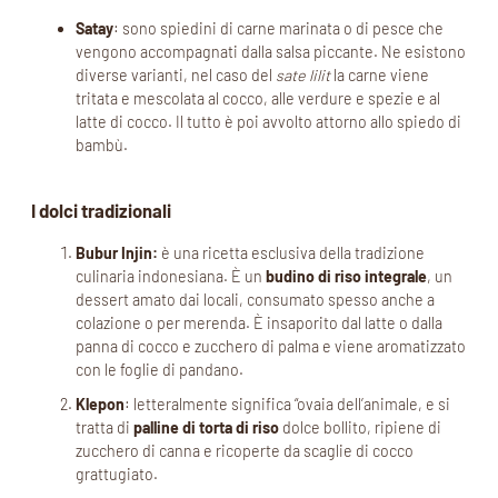
Satay
: sono spiedini di carne marinata o di pesce che
vengono accompagnati dalla salsa piccante. Ne esistono
diverse varianti, nel caso del
sate lilit
la carne viene
tritata e mescolata al cocco, alle verdure e spezie e al
latte di cocco. Il tutto è poi avvolto attorno allo spiedo di
bambù.
I dolci tradizionali
Bubur Injin:
è una ricetta esclusiva della tradizione
culinaria indonesiana. È un
budino di riso integrale
, un
dessert amato dai locali, consumato spesso anche a
colazione o per merenda. È insaporito dal latte o dalla
panna di cocco e zucchero di palma e viene aromatizzato
con le foglie di pandano.
Klepon
: letteralmente significa “ovaia dell’animale, e si
tratta di
palline di torta di riso
dolce bollito, ripiene di
zucchero di canna e ricoperte da scaglie di cocco
grattugiato.