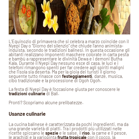
L’Equinozio di primavera che si celebra a marzo coincide con il
Nyepi Day o “Giorno del silenzio” che chiude l’anno animista-
induista, secondo le tradizioni balinesi. In questa occasione gli
abitanti realizzano imponenti maschere colorate in carta pesta
e bambù a rappresentare le divinità Dewa e i demoni Butha
Kala. Durante il Nyepi Day nessuno esce di casa, le luci e i
telefoni rimangono spenti per far credere agli spiriti maligni
che l’isola sia deserta. Ma per la gioia dei turisti il giorno
seguente tutto rinasce con
festeggiamenti
, danze, musica,
cibo tradizionale e la processione di Ogoh Ogoh.
La festa di Nyepi Day è l’occasione giusta per conoscere le
tradizioni culinarie
di Bali.
Pronti? Scopriamo alcune prelibatezze.
Usanze culinarie
La cucina balinese è caratterizzata da pochi ingredienti, ma da
una grande varietà di piatti. Tra i prodotti più utilizzati nelle
ricette spiccano le
spezie
e le salse, il
riso
, la carne e il pesce,
le arachidi e la variopinta
frutta tropicale
con il cocco, la