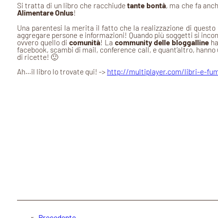
Si tratta di un libro che racchiude
tante bontà
, ma che fa anch
Alimentare Onlus
!
Una parentesi la merita il fatto che la realizzazione di questo 
aggregare persone e informazioni! Quando più soggetti si inco
ovvero quello di
comunità
! La
community delle bloggalline
ha
facebook, scambi di mail, conference call, e quant’altro, hann
di ricette! 🙂
Ah…il libro lo trovate qui! ->
http://multiplayer.com/libri-e-fume
«
Precedente