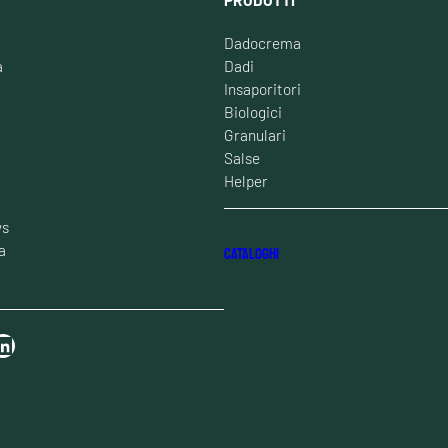
Dadocrema
à
Dadi
Insaporitori
Biologici
Granulari
Salse
Helper
ws
a
CATALOGHI
n