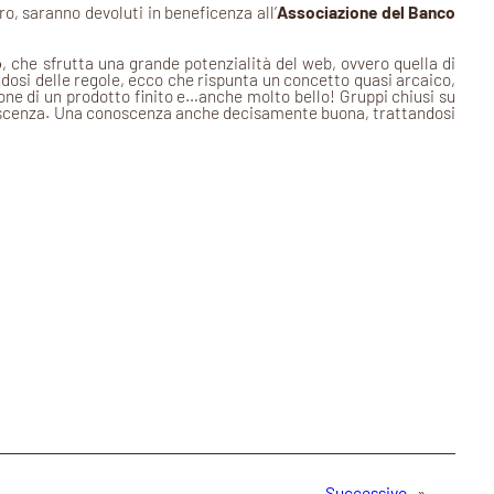
o, saranno devoluti in beneficenza all’
Associazione del Banco
o
, che sfrutta una grande potenzialità del web, ovvero quella di
osi delle regole, ecco che rispunta un concetto quasi arcaico,
ione di un prodotto finito e…anche molto bello! Gruppi chiusi su
conoscenza. Una conoscenza anche decisamente buona, trattandosi
Successivo
»