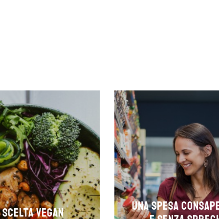
Una spesa consap
 scelta Vegan