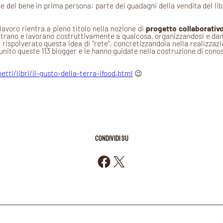
e del bene in prima persona: parte dei guadagni della vendita del libr
lavoro rientra a pieno titolo nella nozione di
progetto collaborativ
ntrano e lavorano costruttivamente a qualcosa, organizzandosi e dand
 rispolverato questa idea di “rete”, concretizzandola nella realizzaz
o unito queste 113 blogger e le hanno guidate nella costruzione di 
tti/libri/il-gusto-della-terra-ifood.html
😉
CONDIVIDI SU
Condividi su Facebook
Condividi su X