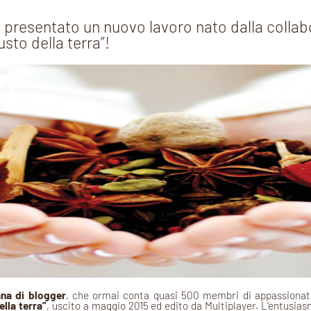
ato presentato un nuovo lavoro nato dalla colla
sto della terra”!
ana di blogger
, che ormai conta quasi 500 membri di appassionate 
ella terra”
, uscito a maggio 2015 ed edito da Multiplayer. L’entusias