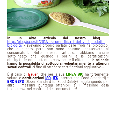
In un altro articolo del nostro blog
–
http://blog.bauer.it/2013/06/come-fidarsi-dei-veri-prodotti-
biologici/
– avevamo proprio parlato delle frodi nel biologico,
che a quanto pare non sono passate inosservate ai
consumatori. Nello stesso articolo, abbiamo anche
sottolineato che, quando i bollini e le certificazioni
obbligatorie non bastano a convincere il cittadino,
le aziende
hanno la possibilità di sottoporsi volontariamente a ulteriori
severi controlli
al fine di ottenere certificazioni aggiuntive…
È il caso di
Bauer
, che per la sua
LINEA BIO
ha fortemente
voluto le
certificazioni
ISO
,
IFS
(International Food Standard) e
BRC GSFS
(Global Standard for Food Safety), raggiungendo per
altro i massimi punteggi ottenibili…e il massimo della
trasparenza nei confronti del consumatore!