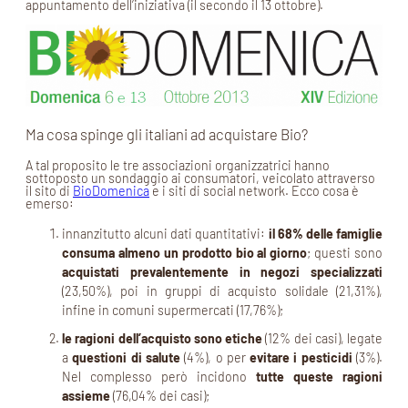
appuntamento dell’iniziativa (il secondo il 13 ottobre).
Ma cosa spinge gli italiani ad acquistare Bio?
A tal proposito le tre associazioni organizzatrici hanno
sottoposto un sondaggio ai consumatori, veicolato attraverso
il sito di
BioDomenica
e i siti di social network. Ecco cosa è
emerso:
innanzitutto alcuni dati quantitativi:
il 68% delle famiglie
consuma almeno un prodotto bio al giorno
; questi sono
acquistati prevalentemente in negozi specializzati
(23,50%), poi in gruppi di acquisto solidale (21,31%),
infine in comuni supermercati (17,76%);
le ragioni dell’acquisto sono etiche
(12% dei casi), legate
a
questioni di salute
(4%), o per
evitare i pesticidi
(3%).
Nel complesso però incidono
tutte queste ragioni
assieme
(76,04% dei casi);