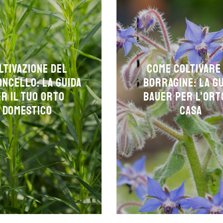
ltivazione del
Come coltivare
ncello: la guida
borragine: la g
r il tuo orto
Bauer per l’ort
domestico
casa