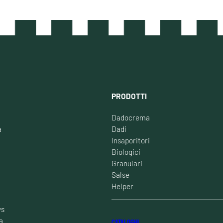
PRODOTTI
Dadocrema
à
Dadi
Insaporitori
Biologici
Granulari
Salse
Helper
ws
a
CATALOGHI