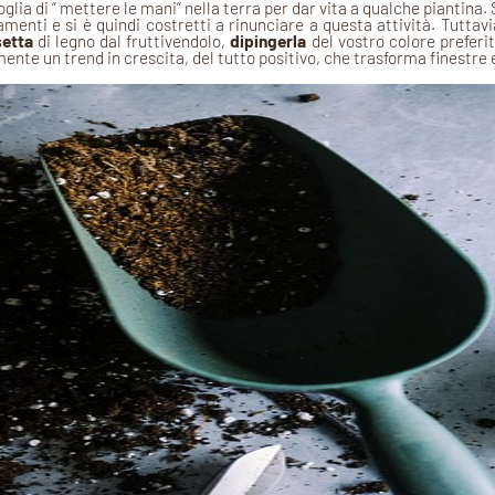
voglia di “ mettere le mani” nella terra per dar vita a qualche piantina
amenti e si è quindi costretti a rinunciare a questa attività. Tuttavi
etta
di legno dal fruttivendolo,
dipingerla
del vostro colore preferi
mente un trend in crescita, del tutto positivo, che trasforma finestre e 