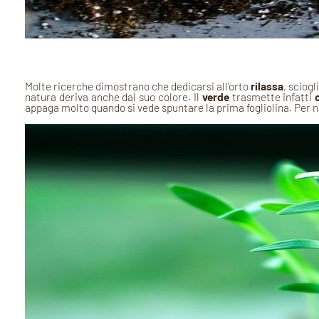
Molte ricerche dimostrano che dedicarsi all’orto
rilassa
, sciogl
natura deriva anche dal suo colore. Il
verde
trasmette infatti
appaga molto quando si vede spuntare la prima fogliolina. Per n