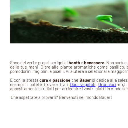
Sono dei veri e propri scrigni di
bontà
e
benessere
. Non sarà qu
delle tue mani. Oltre alle piante aromatiche come basilico,
pomodorini, fagiolini e piselli. Vi aiuterà a selezionare maggio
È con la stessa
cura
e
passione
che
Bauer
si dedica alla selez
esempi li potete trovare tra i
Dadi vegetali
,
Granulari
e gl
appositamente studiati per arricchire i vostri piatti in modo sa
Che aspettate a provarli? Benvenuti nel mondo Bauer!