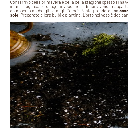
Con l’arrivo della primavera e della bella stagione spesso si ha 
in un rigoglioso orto, oggi invece molti di noi vivono in appart
compagnia anche gli ortaggi! Come? Basta prendere una
cass
sole
. Preparate allora bulbi e piantine! L’orto nel vaso è decisa