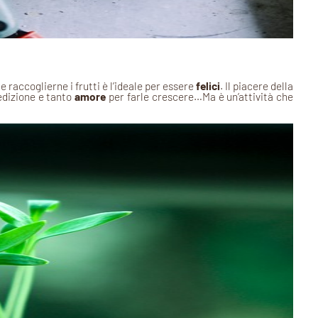
 e raccoglierne i frutti è l’ideale per essere
felici
. Il piacere della
dedizione e tanto
amore
per farle crescere…Ma è un’attività che