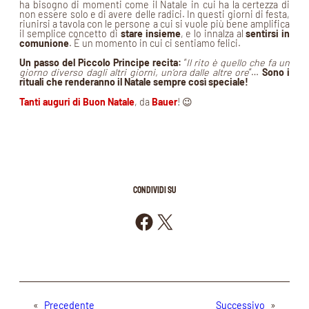
ha bisogno di momenti come il Natale in cui ha la certezza di
non essere solo e di avere delle radici. In questi giorni di festa,
riunirsi a tavola con le persone a cui si vuole più bene amplifica
il semplice concetto di
stare insieme
, e lo innalza al
sentirsi in
comunione
. È un momento in cui ci sentiamo felici.
Un passo del Piccolo Principe recita:
“
Il rito è quello che fa un
giorno diverso dagli altri giorni, un’ora dalle altre ore
“…
Sono i
rituali che renderanno il Natale sempre così speciale!
Tanti auguri di Buon Natale
, da
Bauer
! 😉
CONDIVIDI SU
Condividi su Facebook
Condividi su X
«
Precedente
Successivo
»