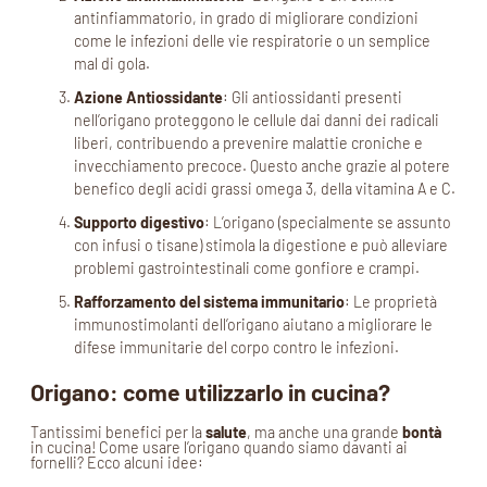
antinfiammatorio, in grado di migliorare condizioni
come le infezioni delle vie respiratorie o un semplice
mal di gola.
Azione Antiossidante
: Gli antiossidanti presenti
nell’origano proteggono le cellule dai danni dei radicali
liberi, contribuendo a prevenire malattie croniche e
invecchiamento precoce. Questo anche grazie al potere
benefico degli acidi grassi omega 3, della vitamina A e C.
Supporto digestivo
: L’origano (specialmente se assunto
con infusi o tisane) stimola la digestione e può alleviare
problemi gastrointestinali come gonfiore e crampi.
Rafforzamento del sistema immunitario
: Le proprietà
immunostimolanti dell’origano aiutano a migliorare le
difese immunitarie del corpo contro le infezioni.
Origano: come utilizzarlo in cucina?
Tantissimi benefici per la
salute
, ma anche una grande
bontà
in cucina! Come usare l’origano quando siamo davanti ai
fornelli? Ecco alcuni idee: