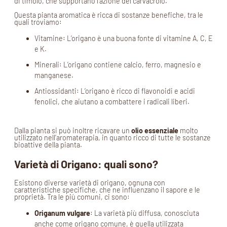
di timolo, che supportano l’azione del carvacrolo.
Questa pianta aromatica è ricca di sostanze benefiche, tra le
quali troviamo:
Vitamine: L’origano è una buona fonte di vitamine A, C, E
e K.
Minerali: L’origano contiene calcio, ferro, magnesio e
manganese.
Antiossidanti: L’origano è ricco di flavonoidi e acidi
fenolici, che aiutano a combattere i radicali liberi.
Dalla pianta si può inoltre ricavare un
olio essenziale
molto
utilizzato nell’aromaterapia, in quanto ricco di tutte le sostanze
bioattive della pianta.
Varietà di Origano: quali sono?
Esistono diverse varietà di origano, ognuna con
caratteristiche specifiche, che ne influenzano il sapore e le
proprietà. Tra le più comuni, ci sono:
Origanum vulgare
: La varietà più diffusa, conosciuta
anche come origano comune, è quella utilizzata