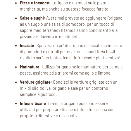
Pizze e focacce
: L’origano è un must sulla pizza
margherita, ma anche su gustose focacce farcite!
Salse e sughi
: Avete mai provato ad aggiungere l’origano
ad un sugo o una salsa di pomodoro, per un tocco di
sapore mediterraneo? Il famosissimo condimento alla
pizzaiola è davvero irresistibile!
Insalate
: Spolvera un po’ di origano essiccato su insalate
di pomodori e cetrioli per esaltare i sapori freschi…Il
risultato sarà un fantastico e rinfrescante piatto estivo!
Marinature
: Utilizza l’origano nelle marinature per carne e
pesce, assieme ad altri aromi come aglio e limone.
Verdure grigliate
: Condisci le verdure grigliate con un
mix di olio d’oliva, origano e sale per un contorno
semplice e gustoso.
Infusi e tisane
: I rami di origano possono essere
utilizzati per preparare tisane o infusi toccasana con
proprietà digestive e rilassanti.