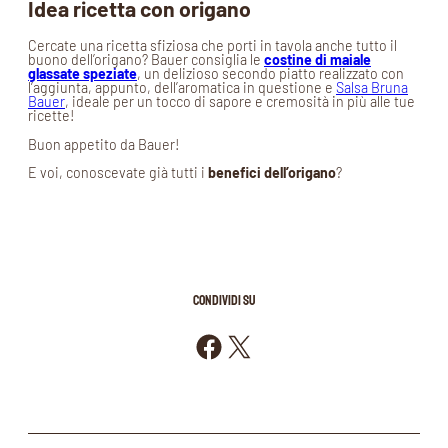
Idea ricetta con origano
Cercate una ricetta sfiziosa che porti in tavola anche tutto il
buono dell’origano? Bauer consiglia le
costine di maiale
glassate speziate
, un delizioso secondo piatto realizzato con
l’aggiunta, appunto, dell’aromatica in questione e
Salsa Bruna
Bauer
, ideale per un tocco di sapore e cremosità in più alle tue
ricette!
Buon appetito da Bauer!
E voi, conoscevate già tutti i
benefici dell’origano
?
CONDIVIDI SU
Condividi su Facebook
Condividi su X