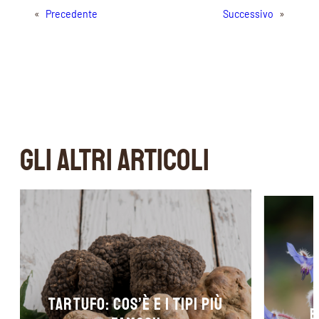
«
Precedente
Successivo
»
GLI ALTRI ARTICOLI
Tartufo: cos’è e i tipi più
b