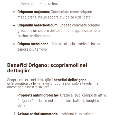
principalmente in cucina.
Origanum majorana
: Conosciuto come origano
maggiorana, ha un sapore più dolce e delicato.
Origanum heracleoticum
: Spesso chiamato origano
greco, ha un sapore delicato, molto apprezzato nella
cucina mediterranea.
Origano messicano
: rispetto alle altre varietà, ha un
sapore più terroso.
Benefici Origano: scopriamoli nel
dettaglio!
Scopriamo ora nel dettaglio i
benefici dell’origano
,
un’aromatica dalle mille virtù, buona non solo a tavola, ma
anche per la nostra salute!
Proprietà antimicrobiche
: Grazie ai suoi composti attivi,
l’origano è efficace nel combattere batteri, funghi e
virus.
Azione antinfiammatoria
: L’origano è un ottimo