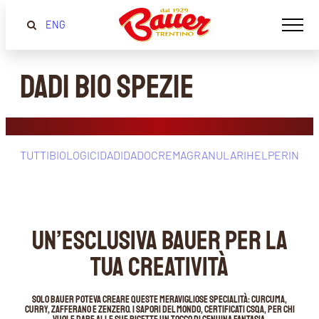
ENG
Dadi Bio Spezie
TUTTI
BIOLOGICI
DADI
DADOCREMA
GRANULARI
HELPER
INSAP
UN’ESCLUSIVA BAUER PER LA
TUA CREATIVITÀ
Solo Bauer poteva creare queste meravigliose specialità: curcuma,
curry, zafferano e zenzero. I sapori del mondo, certificati CSQA, per chi