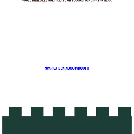
vuole dare alle sue ricette un tocco di genuina fantasia.
SCARICA IL CATALOGO PRODOTTI