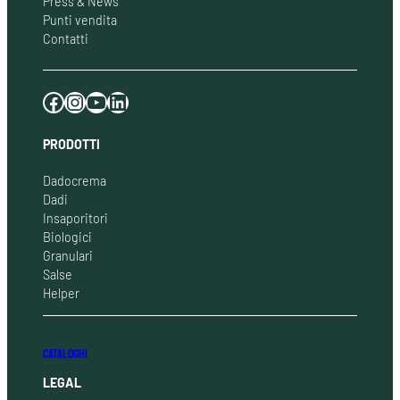
Press & News
Punti vendita
Contatti
Facebook
Instagram
YouTube
LinkedIn
PRODOTTI
Dadocrema
Dadi
Insaporitori
Biologici
Granulari
Salse
Helper
CATALOGHI
LEGAL