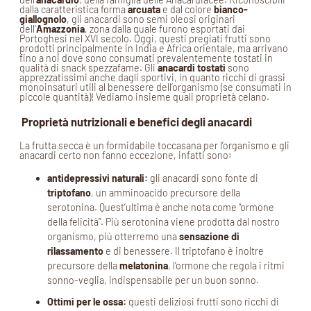
dalla caratteristica forma
arcuata
e dal colore
bianco-
giallognolo
, gli anacardi sono semi oleosi originari
dell’
Amazzonia
, zona dalla quale furono esportati dai
Portoghesi nel XVI secolo. Oggi, questi pregiati frutti sono
prodotti principalmente in India e Africa orientale, ma arrivano
fino a noi dove sono consumati prevalentemente tostati in
qualità di snack spezzafame. Gli
anacardi tostati
sono
apprezzatissimi anche dagli sportivi, in quanto ricchi di grassi
monoinsaturi utili al benessere dell’organismo (se consumati in
piccole quantità)! Vediamo insieme quali proprietà celano.
Proprietà nutrizionali e benefici degli anacardi
La frutta secca è un formidabile toccasana per l’organismo e gli
anacardi certo non fanno eccezione, infatti sono:
antidepressivi naturali:
gli anacardi sono fonte di
triptofano
, un amminoacido precursore della
serotonina. Quest’ultima è anche nota come “ormone
della felicità”. Più serotonina viene prodotta dal nostro
organismo, più otterremo una
sensazione di
rilassamento
e di benessere. Il triptofano è inoltre
precursore della
melatonina
, l’ormone che regola i ritmi
sonno-veglia, indispensabile per un buon sonno.
Ottimi per le ossa:
questi deliziosi frutti sono ricchi di