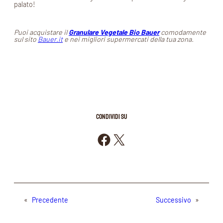
palato!
Puoi acquistare il
Granulare Vegetale Bio Bauer
comodamente
sul sito
Bauer.it
e nei migliori supermercati della tua zona.
CONDIVIDI SU
Condividi su Facebook
Condividi su X
«
Precedente
Successivo
»