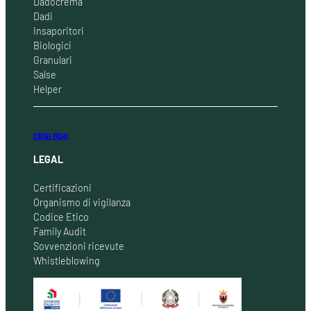
Dadocrema
Dadi
Insaporitori
Biologici
Granulari
Salse
Helper
CATALOGHI
LEGAL
Certificazioni
Organismo di vigilanza
Codice Etico
Family Audit
Sovvenzioni ricevute
Whistleblowing