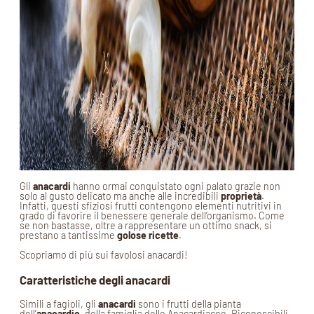
Gli
anacardi
hanno ormai conquistato ogni palato grazie non
solo al gusto delicato ma anche alle incredibili
proprietà
.
Infatti, questi sfiziosi frutti contengono elementi nutritivi in
grado di favorire il benessere generale dell’organismo. Come
se non bastasse, oltre a rappresentare un ottimo snack, si
prestano a tantissime
golose ricette
.
Scopriamo di più sui favolosi anacardi!
Caratteristiche degli anacardi
Simili a fagioli, gli
anacardi
sono i frutti della pianta
dell’
anacardio
, della famiglia delle Anacardiacee. Riconoscibili