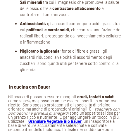
Sali minerali
tra cui il magnesio che promuove la salute
delle ossa, oltre a
contrastare affaticamento
e
controllare il tono nervoso.
Antiossidanti:
gli anacardi contengono acidi grassi, tra
cui
polifenoli e carotenoidi
, che contrastano l’azione dei
radicali liberi, proteggendo da invecchiamento cellulare
e infiammazione.
Migliorano la glicemia:
fonte di fibre e grassi, gli
anacardi riducono la velocità di assorbimento degli
zuccheri, sono quindi utili per tenere sotto controllo la
glicemia.
In cucina con Bauer
Gli anacardi possono essere mangiati
crudi, tostati o salati
come snack, ma possono anche essere inseriti in numerose
ricette. Sono spesso protagonisti di specialità di origine
orientale ma anche di preparazioni originali. Gli
spaghetti con
pomodorini e granella di anacardi
sono un’appetitosa idea per
un pranzo ricco e nutriente. E per aggiungere un tocco in più,
utilizzate il
Granulare Vegetale Bio Bauer
, un insaporitore a
base di verdure accuratamente selezionate e coltivate
secondo il modello biologico. L’ideale per soddisfare ogni