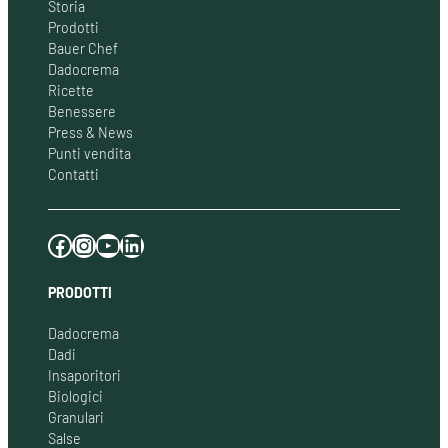
Storia
Prodotti
Bauer Chef
Dadocrema
Ricette
Benessere
Press & News
Punti vendita
Contatti
Facebook
Instagram
YouTube
LinkedIn
PRODOTTI
Dadocrema
Dadi
Insaporitori
Biologici
Granulari
Salse