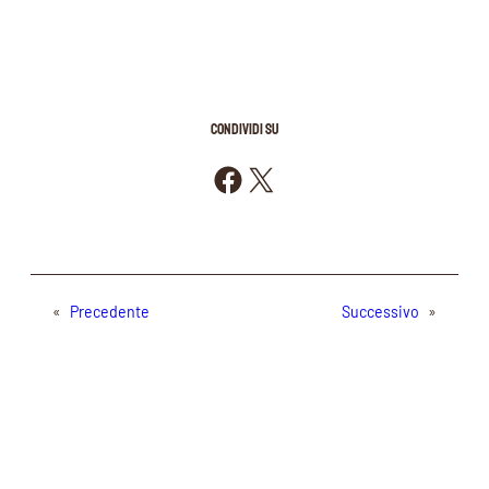
CONDIVIDI SU
Condividi su Facebook
Condividi su X
«
Precedente
Successivo
»