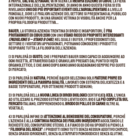
A Parma,
dal 9 al 12 maggio
, va in scena la
18esima edizione di Cibus
, la fiera
Internazionale dell’Alimentazione. Di anno in anno questa fiera si sta
rivelando
uno dei più importanti eventi dell’agroalimentare
a livello
mondiale, dove le migliori aziende del settore si presentano al pubblico
con nuovi prodotti, in una grande vetrina di visibilità anche per la
propria filosofia produttiva…
Bauer
, la storica azienda trentina di brodi e insaporitori, è
fra
protagonisti di Cibus 2016
con uno
stand ricco di proposte interessanti
(Padiglione 5 – Stand B 046)
, nel quale i buyer, i professionisti del
settore e i visitatori appassionati, potranno conoscere i prodotti e
respirare tutta la filosofia dell’azienda:
1) si parlerà di
gusto
, che i preparati Bauer sono capaci di aggiungere ad
ogni ricetta, attraverso dadi e granulari pregiati dal punto di vista
organolettico, e che anno dopo anno anno guadagnano sempre più quote
di mercato;
2) si parlerà di
natura
, perché Bauer seleziona solo
materie prime ed
ingredienti della massima qualità
, lavorati con estrema delicatezza e a
basse temperature, per ottenere prodotti genuini;
3) si parlerà della
nuova
linea di Brodi Biologici
certificata
ICEA
,
l’unica
ad utilizzare il
prezioso estratto di lievito 100% BIO
e
la più completa sul
mercato
italiano, comprendendo il
brodo di pollo e di carne
oltre al
vegetale;
4) si parlerà infine di
attenzione al benessere del consumatore
, perché
l’azienda è alla
continua ricerca dei migliori ingredienti
ascoltando le
richieste del consumatore stesso, e a fianco di ciò ha sposato a pieno la
“
filosofia del senza”
: i prodotti sono tutti
senza nessun additivo chimico
,
senza grassi idrogenati
,
senza glutammato monosodico
e
senza glutine
.