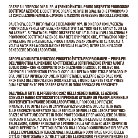
Grazie all’impegno di Bauer,
a Trento è nato il primo Distretto promosso e
gestito da aziende
: l’obiettivo è creare servizi di qualità che favoriscano
la conciliazione famiglia-lavoro e il massimo benessere dei collaboratori.
Bauer Spa, Delta Informatica e Dedagroup Spa, in sinergia con l’Agenzia
provinciale per la famiglia, hanno dato vita al “Distretto Family Audit Le
Palazzine”. Si tratta del primo distretto Family Audit a livello nazionale
promosso e gestito da aziende; una rete d’imprese che, attraverso forme
di welfare interaziendale, progettano e creano servizi di alta qualità
volti a favorire la conciliazione famiglia e lavoro, oltre ad un maggior
benessere dei collaboratori.
Capofila di questo ambizioso progetto è stata proprio Bauer – prima PMI
dell’industria alimentare ad ottenere la certificazione Family Audit a
luglio 2016
– che ha coinvolto grandi aziende di assoluto rilievo nel
campo dell’Information Technology quali Delta informatica e Dedagroup
Spa, unite da un’idea comune: interpretare il welfare aziendale come
frontiera dell’innovazione organizzativa, e quindi la rete tra imprese
quale strumento per creare servizi in modo efficace ed efficiente.
Dall’idea ai fatti: il 14 febbraio 2017, nella sede di Bauer, le aziende
coinvolte hanno sottoscritto l’impegno ad attuare un piano pluriennale
di interventi in favore dei collaboratori.
Il protocollo prevede
innanzitutto di mettere in campo servizi specifici e di qualità, in base
alle esigenze manifestate dalle famiglie dei/delle collaboratori/trici:
spazi e strutture gestite in modo professionale per accogliere bambini,
ristoranti aziendali gestiti in comune, forme di flessibilità oraria,
telelavoro, buoni per iniziative a favore della famiglia ed altri servizi in
fase di definizione. Tutto questo con una logica di condivisione dei servizi
e delle esperienze interaziendali. Nell’area industriale a nord della
città di Trento sarà inoltre attivato un laboratorio per sperimentare ed