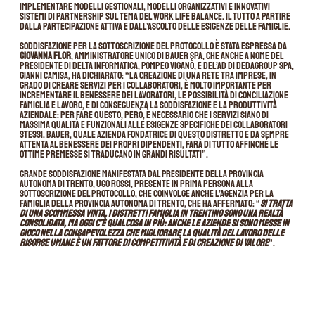
implementare modelli gestionali, modelli organizzativi e innovativi
sistemi di partnership sul tema del work life balance. Il tutto a partire
dalla partecipazione attiva e dall’ascolto delle esigenze delle famiglie.
Soddisfazione per la sottoscrizione del protocollo è stata espressa da
Giovanna Flor
, Amministratore Unico di Bauer Spa, che anche a nome del
presidente di Delta Informatica, Pompeo Viganò, e del’AD di Dedagroup Spa,
Gianni Camisa, ha dichiarato: “La creazione di una rete tra imprese, in
grado di creare servizi per i collaboratori, è molto importante per
incrementare il benessere dei lavoratori, le possibilità di conciliazione
famiglia e lavoro, e di conseguenza la soddisfazione e la produttività
aziendale: per fare questo, però, è necessario che i servizi siano di
massima qualità e funzionali alle esigenze specifiche dei collaboratori
stessi. Bauer, quale azienda fondatrice di questo Distretto e da sempre
attenta al benessere dei propri dipendenti, farà di tutto affinché le
ottime premesse si traducano in grandi risultati”.
Grande soddisfazione manifestata dal Presidente della Provincia
autonoma di Trento, Ugo Rossi, presente in prima persona alla
sottoscrizione del protocollo, che coinvolge anche l’Agenzia per la
Famiglia della Provincia autonoma di Trento, che ha affermato: “
Si tratta
di una scommessa vinta. I distretti famiglia in Trentino sono una realtà
consolidata, ma oggi c’è qualcosa in più: anche le aziende si sono messe in
gioco nella consapevolezza che migliorare la qualità del lavoro delle
risorse umane è un fattore di competitività e di creazione di valore
“.