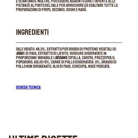
è istantaneo. Inoltre, può essere aggiunto direttamente alle
pietanze al posto del sale per arricchire ed esaltare tutte le
preparazioni di primi, secondi, sughi e ragù.
INGREDIENTI
Sale iodato: 48,3%, estratto per brodo di proteine vegetali di
soia
e di mais, estratto di lievito, verdure disidratate in
proporzione variabile (
sedano
, cipolla, carota, prezzemolo,
pomodoro, aglio) 6%, carne di pollo disidratata: 3%, grasso di
pollo non idrogenato, olio di mais, curcuma, noce moscata.
SCHEDA TECNICA