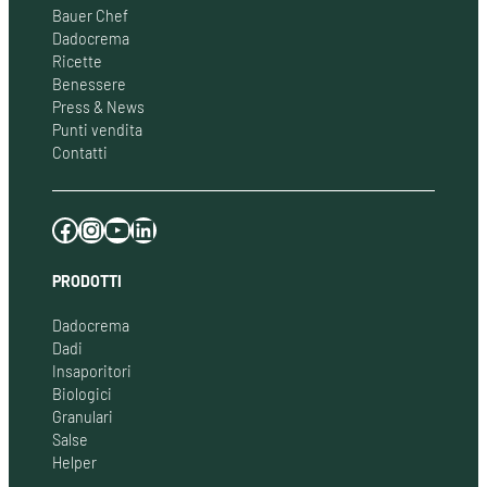
Bauer Chef
Dadocrema
Ricette
Benessere
Press & News
Punti vendita
Contatti
Facebook
Instagram
YouTube
LinkedIn
PRODOTTI
Dadocrema
Dadi
Insaporitori
Biologici
Granulari
Salse
Helper