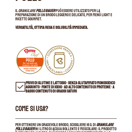
Il
Granulare
Pollo Bauer
può essere utilizzato per la
preparazione di un brodo leggero e delicato, per menù light e
ricette gourmet.
Versatilità, ottima resa e solubilità immediata.
PRIVO DI GLUTINE E LATTOSIO • SENZA GLUTAMMATO MONOSODICO
AGGIUNTO • FONTE DI IODIO • AD ALTO CONTENUTO DI PROTEINE • A
BASSO CONTENUTO DI GRASSI SATURI
COME SI USA?
Per ottenere un gradevole brodo, sciogliere 16 g. di
Granulare
Pollo Bauer
in 1 litro di acqua bollente e mescolare: il prodotto