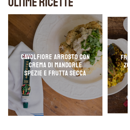
ULTIME RICETTE
Cavolfiore arrosto con
Fre
crema di mandorle
zu
spezie e frutta secca