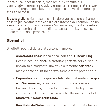
ipocalorica, ricca in calcio, magnesio e vitamina K. È
consigliato mangiarla a crudo per mantenere inalterate le sue
proprietà organolettiche. Le sue foglie sono verdi, mentre gli
steli sono rossi.
Bietola gialla:
è riconoscibile dal colore verde scuro brillante
delle foglie contrastante con il giallo intenso dei gambi. Con un
elevato contenuto in vitamine e Sali minerali, questa varietà è
ideale da inserire all’interno di una sana alimentazione. Il suo
gusto è intenso e penetrante.
5 benefici
Gli effetti positivi della bietola sono numerosi:
alleata della linea:
ipocalorica, con sole
19 Kcal/100g
,
ricca in acqua e
fibre
, la bietola è perfetta per chi segue
una dieta dimagrante. Inoltre, è altamente
saziante
e
ideale come spuntino spezza-fame a metà pomeriggio.
Depurativa:
sempre grazie all’elevato contenuto in
acqua
e in Sali minerali
, la bietola contribuisce a favorire
l’azione
diuretica
, liberando l’organismo dai liquidi in
eccesso e dalle tossine accumulate. Ha inoltre un effetto
idratante
e
remineralizzante
.
Equilibrio dell’intestino:
le bietole, grazie alla ricchezza