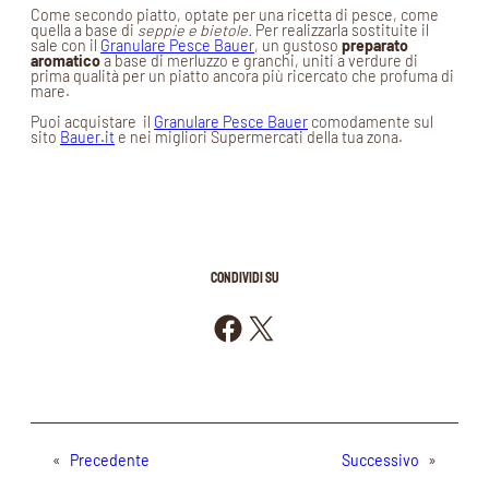
Come secondo piatto, optate per una ricetta di pesce, come
quella a base di
seppie e bietole.
Per realizzarla sostituite il
sale con il
Granulare Pesce Bauer
, un gustoso
preparato
aromatico
a base di merluzzo e granchi, uniti a verdure di
prima qualità per un piatto ancora più ricercato che profuma di
mare.
Puoi acquistare il
Granulare Pesce Bauer
comodamente sul
sito
Bauer.it
e nei migliori Supermercati della tua zona.
CONDIVIDI SU
Condividi su Facebook
Condividi su X
«
Precedente
Successivo
»