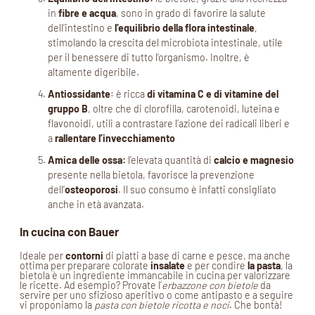
in
fibre e acqua
, sono in grado di favorire la salute
dell’intestino e
l’equilibrio della flora intestinale
,
stimolando la crescita del microbiota intestinale, utile
per il benessere di tutto l’organismo. Inoltre, è
altamente digeribile.
Antiossidante
: è ricca
di vitamina C e di vitamine del
gruppo B
, oltre che di clorofilla, carotenoidi, luteina e
flavonoidi, utili a contrastare l’azione dei radicali liberi e
a
rallentare l’invecchiamento
Amica delle ossa:
l’elevata quantità di
calcio e magnesio
presente nella bietola, favorisce la prevenzione
dell’
osteoporosi
. Il suo consumo è infatti consigliato
anche in età avanzata.
In cucina con Bauer
Ideale per
contorni
di piatti a base di carne e pesce, ma anche
ottima per preparare colorate
insalate
e per condire
la pasta
, la
bietola è un ingrediente immancabile in cucina per valorizzare
le ricette. Ad esempio? Provate l’
erbazzone con bietole
da
servire per uno sfizioso aperitivo o come antipasto e a seguire
vi proponiamo la
pasta con bietole ricotta e noci
. Che bontà!