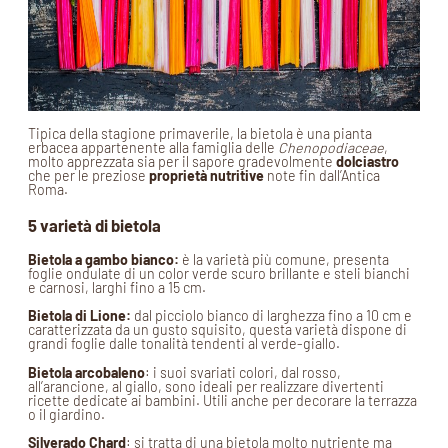
Tipica della stagione primaverile, la bietola è una pianta
erbacea appartenente alla famiglia delle
Chenopodiaceae
,
molto apprezzata sia per il sapore gradevolmente
dolciastro
che per le preziose
proprietà nutritive
note fin dall’Antica
Roma.
5 varietà di bietola
Bietola a gambo bianco:
è la varietà più comune, presenta
foglie ondulate di un color verde scuro brillante e steli bianchi
e carnosi, larghi fino a 15 cm.
Bietola di Lione:
dal picciolo bianco di larghezza fino a 10 cm e
caratterizzata da un gusto squisito, questa varietà dispone di
grandi foglie dalle tonalità tendenti al verde-giallo.
Bietola arcobaleno
: i suoi svariati colori, dal rosso,
all’arancione, al giallo, sono ideali per realizzare divertenti
ricette dedicate ai bambini. Utili anche per decorare la terrazza
o il giardino.
Silverado Chard
: si tratta di una bietola molto nutriente ma