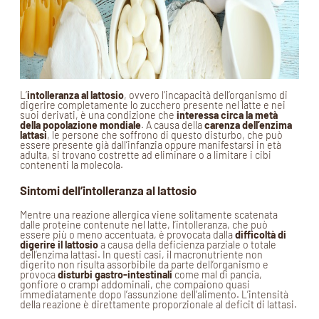
L’
intolleranza al lattosio
, ovvero l’incapacità dell’organismo di
digerire completamente lo zucchero presente nel latte e nei
suoi derivati, è una condizione che
interessa circa la metà
della popolazione mondiale
. A causa della
carenza dell’enzima
lattasi
, le persone che soffrono di questo disturbo, che può
essere presente già dall’infanzia oppure manifestarsi in età
adulta, si trovano costrette ad eliminare o a limitare i cibi
contenenti la molecola.
Sintomi dell’intolleranza al lattosio
Mentre una reazione allergica viene solitamente scatenata
dalle proteine contenute nel latte, l’intolleranza, che può
essere più o meno accentuata, è provocata dalla
difficoltà di
digerire il lattosio
a causa della deficienza parziale o totale
dell’enzima lattasi. In questi casi, il macronutriente non
digerito non risulta assorbibile da parte dell’organismo e
provoca
disturbi gastro-intestinali
come mal di pancia,
gonfiore o crampi addominali, che compaiono quasi
immediatamente dopo l’assunzione dell’alimento. L’intensità
della reazione è direttamente proporzionale al deficit di lattasi.