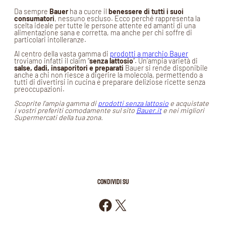
Da sempre
Bauer
ha a cuore il
benessere di tutti i suoi
consumatori
, nessuno escluso. Ecco perché rappresenta la
scelta ideale per tutte le persone attente ed amanti di una
alimentazione sana e corretta, ma anche per chi soffre di
particolari intolleranze.
Al centro della vasta gamma di
prodotti a marchio Bauer
troviamo infatti il claim “
senza lattosio
”. Un’ampia varietà di
salse, dadi, insaporitori e preparati
Bauer si rende disponibile
anche a chi non riesce a digerire la molecola, permettendo a
tutti di divertirsi in cucina e preparare deliziose ricette senza
preoccupazioni.
Scoprite l’ampia gamma di
prodotti senza lattosio
e acquistate
i vostri preferiti
comodamente sul sito
Bauer.it
e nei migliori
Supermercati della tua zona.
CONDIVIDI SU
Condividi su Facebook
Condividi su X