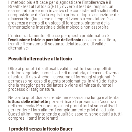
Il metodo più efficace per diagnosticare l’intolleranza è il
Breath-Test al Lattosio (BTL), ovvero il test del respiro, un
esame indolore e non invasivo che consiste nell’analisi della
composizione dell’aria espirata prima e dopo l’assunzione del
disaccaride. Quello che gli esperti vanno a constatare è la
presenza o meno di un picco di idrogeno, sintomo della
fermentazione intestinale della molecola non assorbita.
L’unico trattamento efficace per questa problematica è
l’esclusione totale o parziale del lattosio
dalla propria dieta,
tramite il consumo di sostanze delattosate o di valide
alternative.
Possibili alternative al lattosio
Oltre ai prodotti delattosati, validi sostituti sono quelli di
origine vegetale, come il latte di mandorla, di cocco, d’avena,
di soia o di riso. Anche il consumo di formaggi stagionati è
permesso nel caso di questa problematica, in virtù del fatto
che la maggior parte del lattosio viene eliminata durante il
processo di stagionatura.
Nella vita quotidiana si rende necessaria una lunga e attenta
lettura delle etichette
per verificare la presenza o l’assenza
della molecola. Per questo, alcuni produttori si sono attivati
per rendere i loro alimenti completamente privi di lattosio.
Questi ultimi, mantenendo qualità e sapore, sono adatti a tutti,
compresi i tanti intolleranti.
I prodotti senza lattosio Bauer