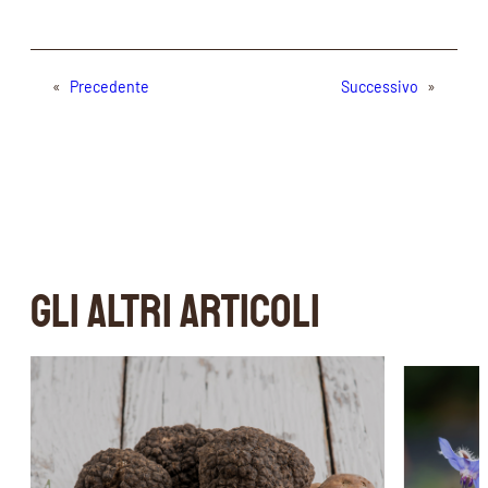
«
Precedente
Successivo
»
GLI ALTRI ARTICOLI