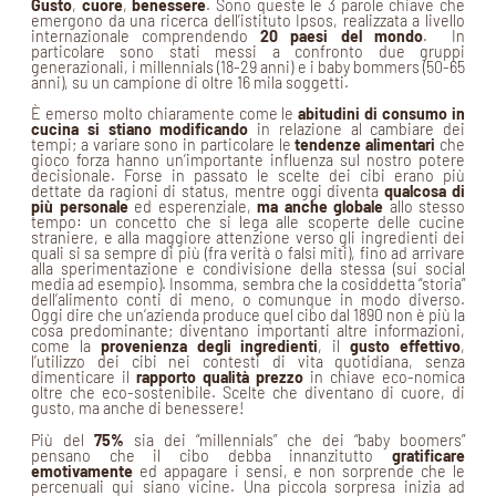
Gusto
,
cuore
,
benessere
. Sono queste le 3 parole chiave che
emergono da una ricerca dell’istituto Ipsos, realizzata a livello
internazionale comprendendo
20 paesi del mondo
. In
particolare sono stati messi a confronto due gruppi
generazionali, i millennials (18-29 anni) e i baby bommers (50-65
anni), su un campione di oltre 16 mila soggetti.
È emerso molto chiaramente come le
abitudini di consumo in
cucina si stiano modificando
in relazione al cambiare dei
tempi; a variare sono in particolare le
tendenze alimentari
che
gioco forza hanno un’importante influenza sul nostro potere
decisionale. Forse in passato le scelte dei cibi erano più
dettate da ragioni di status, mentre oggi diventa
qualcosa di
più personale
ed esperenziale,
ma anche globale
allo stesso
tempo: un concetto che si lega alle scoperte delle cucine
straniere, e alla maggiore attenzione verso gli ingredienti dei
quali si sa sempre di più (fra verità o falsi miti), fino ad arrivare
alla sperimentazione e condivisione della stessa (sui social
media ad esempio). Insomma, sembra che la cosiddetta “storia”
dell’alimento conti di meno, o comunque in modo diverso.
Oggi dire che un’azienda produce quel cibo dal 1890 non è più la
cosa predominante; diventano importanti altre informazioni,
come la
provenienza degli ingredienti
, il
gusto effettivo
,
l’utilizzo dei cibi nei contesti di vita quotidiana, senza
dimenticare il
rapporto qualità prezzo
in chiave eco-nomica
oltre che eco-sostenibile. Scelte che diventano di cuore, di
gusto, ma anche di benessere!
Più del
75%
sia dei “millennials” che dei “baby boomers”
pensano che il cibo debba innanzitutto
gratificare
emotivamente
ed appagare i sensi, e non sorprende che le
percenuali qui siano vicine. Una piccola sorpresa inizia ad