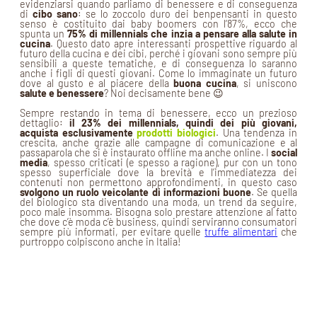
evidenziarsi quando parliamo di benessere e di conseguenza
di
cibo sano
: se lo zoccolo duro dei benpensanti in questo
senso è costituito dai baby boomers con l’87%, ecco che
spunta un
75% di millennials che inzia a pensare alla salute in
cucina
. Questo dato apre interessanti prospettive riguardo al
futuro della cucina e dei cibi, perché i giovani sono sempre più
sensibili a queste tematiche, e di conseguenza lo saranno
anche i figli di questi giovani. Come lo immaginate un futuro
dove al gusto e al piacere della
buona cucina
, si uniscono
salute e benessere
? Noi decisamente bene 😉
Sempre restando in tema di benessere, ecco un prezioso
dettaglio:
il 23% dei millennials, quindi dei più giovani,
acquista esclusivamente
prodotti biologici
. Una tendenza in
crescita, anche grazie alle campagne di comunicazione e al
passaparola che si è instaurato offline ma anche online. I
social
media
, spesso criticati (e spesso a ragione), pur con un tono
spesso superficiale dove la brevità e l’immediatezza dei
contenuti non permettono approfondimenti, in questo caso
svolgono un ruolo veicolante di informazioni buone
. Se quella
del biologico sta diventando una moda, un trend da seguire,
poco male insomma. Bisogna solo prestare attenzione al fatto
che dove c’è moda c’è business, quindi serviranno consumatori
sempre più informati, per evitare quelle
truffe alimentari
che
purtroppo colpiscono anche in Italia!