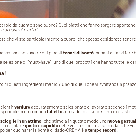
a parole da quanto sono buone? Quei piatti che fanno sorgere spontan
e di cosa si tratta
!”
sa che vi sta particolarmente a cuore, che spesso desiderate tenere 
pensa possono uscire dei piccoli
tesori di bontà
, capaci di farvi fare b
selezione di ‘’must-have’’, uno di quei prodotti che hanno tutte le car
ma!
tro di questi ingredienti magici? Uno di quelli che vi svoltano un pr
dienti:
verdure
accuratamente selezionate e lavorate secondo i metod
disponibile in un comodo
tubetto
: un dado così…non si era mai visto!
 scioglie in un attimo,
che stimola in questo modo una
nuova gestual
o da regolare
gusto
e
sapidità
delle vostre ricette a seconda delle vo
mpo per cucinare: la bontà di dado-CREMA è a
tempo record
!