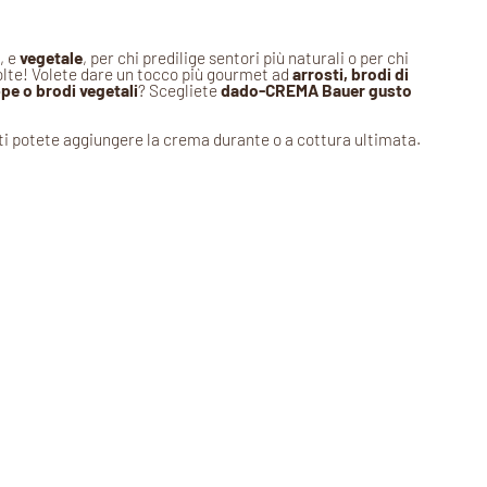
, e
vegetale
, per chi predilige sentori più naturali o per chi
lte! Volete dare un tocco più gourmet ad
arrosti, brodi di
ppe o brodi vegetali
? Scegliete
dado-CREMA Bauer gusto
atti potete aggiungere la crema durante o a cottura ultimata.