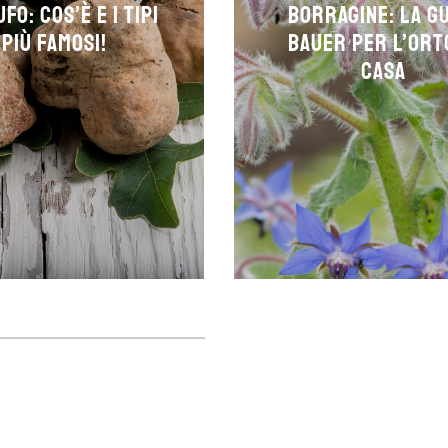
fo: cos’è e i tipi
borragine: la g
più famosi!
Bauer per l’ort
casa