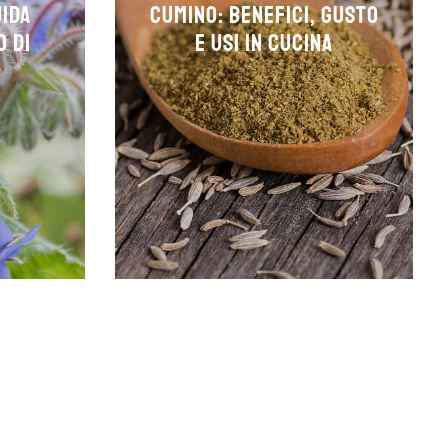
uida
Cumino: Benefici, Gusto
o di
e Usi in Cucina