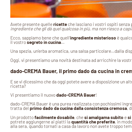
Avete presente quelle
ricette
che lasciano i vostri ospiti senz
ingrediente che gli dà quel qualcosa in più, ma non riesco a capir
Ecco, sappiamo bene che quell’
ingrediente misterioso
è qualco
il vostro
segreto in cucina
…
Una spezia, un’erba aromatica, una salsa particolare…dalla dis
Oggi, vi presentiamo una novità destinata ad arricchire la vostra 
dado-CREMA Bauer, il primo dado da cucina in cre
E se vi dicessimo che da oggi potete avere a disposizione un al
ricetta?
Vi presentiamo il nuovo
dado-CREMA Bauer
!
dado-CREMA Bauer è una purea realizzata con pochissimi ingre
tratta del
primo dado da cucina dalla consistenza cremosa
, 
Un prodotto
facilmente dosabile
, che
si amalgama subito
e
si
potrete aggiungerne ai piatti la
quantità che preferite
, in mod
alla sera, quando tornati a casa da lavoro non avete troppo te