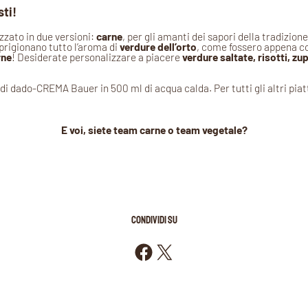
ti!
izzato in due versioni:
carne
, per gli amanti dei sapori della tradizione
prigionano tutto l’aroma di
verdure dell’orto
, come fossero appena co
rne
! Desiderate personalizzare a piacere
verdure saltate, risotti, zu
 di dado-CREMA Bauer in 500 ml di acqua calda. Per tutti gli altri pi
E voi, siete team carne o team vegetale?
CONDIVIDI SU
Condividi su Facebook
Condividi su X