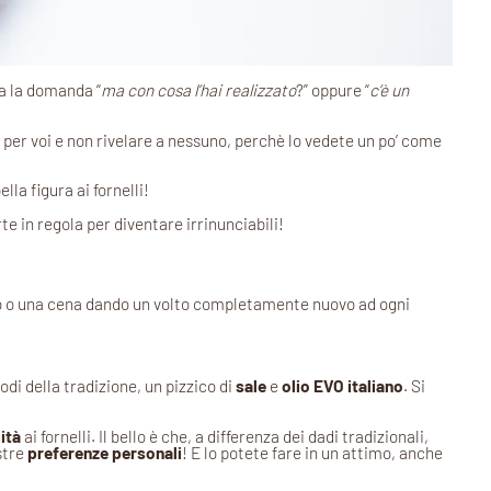
ea la domanda “
ma con cosa l’hai realizzato
?” oppure “
c’è un
per voi e non rivelare a nessuno, perchè lo vedete un po’ come
ella figura ai fornelli!
te in regola per diventare irrinunciabili!
anzo o una cena dando un volto completamente nuovo ad ogni
i della tradizione, un pizzico di
sale
e
olio EVO italiano
. Si
ità
ai fornelli. Il bello è che, a differenza dei dadi tradizionali,
stre
preferenze personali
! E lo potete fare in un attimo, anche