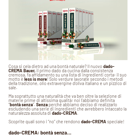
Cosa si cela dietro ad una bontà naturale? Il nuovo
dado-
CREMA Bauer,
il primo dado da cucina dalla consistenza
cremosa, fa affidamento su una lista di ingredienti corta: il suo
motto è
less is more
! Solo verdure lavorate secondo i metodi
della tradizione, olio extravergine d’oliva italiano e un pizzico di
sale.
Ma soprattutto una naturalità che va ben oltre la selezione di
materie prime di altissima qualità: noi l’abbiamo definita
‘’
bontà senza
’’.
Senza
perché abbiamo deciso di realizzarlo
escludendo una serie di ingredienti che avrebbero intaccato la
naturalezza assoluta di
dado-CREMA
.
Scoprite quali sono i ‘’no’’ che rendono
dado-CREMA
speciale!
dado-CREMA
: bontà senza…