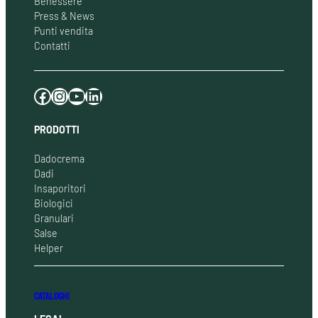
Benessere
Press & News
Punti vendita
Contatti
Facebook
Instagram
YouTube
LinkedIn
PRODOTTI
Dadocrema
Dadi
Insaporitori
Biologici
Granulari
Salse
Helper
CATALOGHI