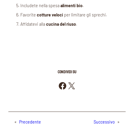
Includete nella spesa
alimenti bio
.
Favorite
cotture veloci
per limitare gli sprechi.
Affidatevi alla
cucina del riuso
.
CONDIVIDI SU
Condividi su Facebook
Condividi su X
«
Precedente
Successivo
»