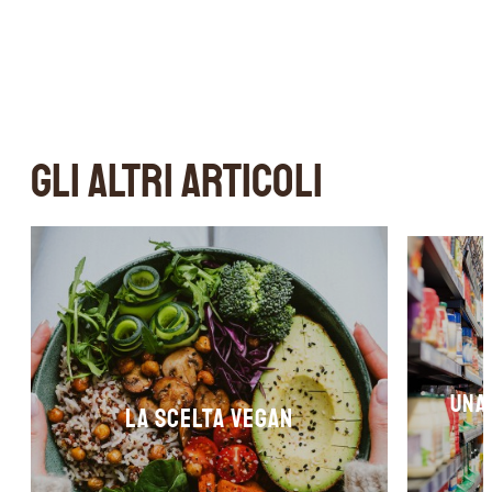
GLI ALTRI ARTICOLI
Una
La scelta Vegan