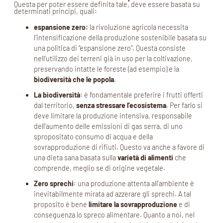
Questa per poter essere definita tale, deve essere basata su
determinati principi, quali:
espansione zero:
la rivoluzione agricola necessita
l’intensificazione della produzione sostenibile basata su
una politica di “espansione zero”. Questa consiste
nell’utilizzo dei terreni già in uso per la coltivazione,
preservando intatte le foreste (ad esempio) e la
biodiversità che le popola
.
La biodiversità
: è fondamentale preferire i frutti offerti
dal territorio,
senza stressare l’ecosistema
. Per farlo si
deve limitare la produzione intensiva, responsabile
dell’aumento delle emissioni di gas serra, di uno
spropositato consumo di acqua e della
sovrapproduzione di rifiuti. Questo va anche a favore di
una dieta sana basata sulla
varietà di alimenti
che
comprende, meglio se di origine vegetale.
Zero sprechi
: una produzione attenta all’ambiente è
inevitabilmente mirata ad azzerare gli sprechi. A tal
proposito è bene
limitare la sovrapproduzione
e di
conseguenza lo spreco alimentare. Quanto a noi, nel