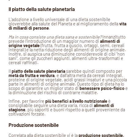
Il piatto della salute planetaria
L’adozione a livello universale di una dieta sostenibile
gioverebbe alla salute del Pianeta e al miglioramento della
vita
di miliardi di persone
.
Ma in cosa consiste una dieta sana e sostenibile?
Innanzitutto
prevede l’introduzione di un maggior numero di
alimenti di
origine vegetale
(frutta, frutta a guscio, ortaggi, semi, cereali
integrali) e la netta riduzione degli alimenti di origine animale.
Inoltre, si auspica una diminuzione considerevole di cibi “non
sani”, come gli zuccheri aggiunti, alimenti ultra-trasformati e
cereali raffinati.
Il
piatto della salute planetaria
sarebbe quindi composto per
metà da frutta e verdura
, e dall’altra metà da cereali integrali,
proteine di origine vegetale, acidi grassi insaturi e una piccola
parte in alimenti di origine animale. Questo tipo di dieta ha lo
scopo di garantire un miglior stato di
benessere psico-fisico
e
la diminuzione del rischio di contrarre malattie.
Infine, per favorire
più benefici a livello nutrizionale
è
consigliabile seguire una dieta varia, ricca di
alimenti di
stagione
, più saporiti e buoni rispetto a quelli proveniente da
coltivazioni forzate.
Produzione sostenibile
Correlata alla dieta sostenibile vi è la
produzione sostenibile.