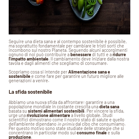
Seguire una dieta sana e al contempo sostenibile è possibile,
ma soprattutto fondamentale per cambiare le tristi sorti che
incombono sul nostro Pianeta. Seguendo alcuni accorgimenti
ognuno di noi può contribuire a
benessere
di tutti e a
ridurre
l’impatto ambientale
. Il cambiamento deve iniziare dalla nostra
tavola e dagli alimenti che scegliamo di consumare.
Scopriamo cosa si intende per
Alimentazione sana e
sostenibile
e come fare per garantire un futuro migliore alle
generazioni a venire.
La sfida sostenibile
Abbiamo una nuova sfida da affrontare: garantire a una
popolazione mondiale in costante crescita una
dieta sana
basata su
sistemi alimentari sostenibili
. Per vincere la sfida,
urge una
rivoluzione alimentare
a livello globale. Studi
scientifici dimostrano come il nostro stato di salute e quello
dell’ambiente dipendano
in primis
dal cibo che consumiamo.
Per questo motivo sono state studiate delle strategie che si
concentrano in particolar modo sul
consumo finale
e sulla
produzione
.