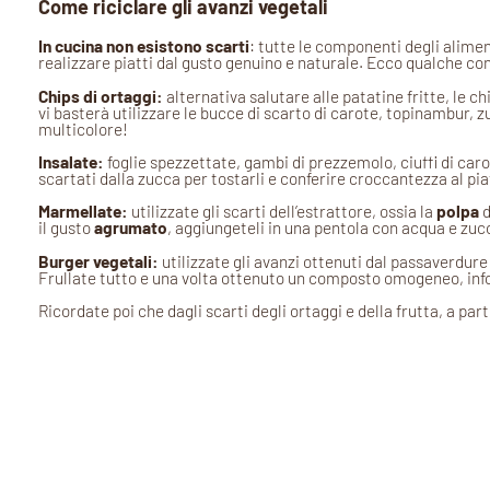
Come riciclare gli avanzi vegetali
In cucina non esistono scarti
: tutte le componenti degli alimen
realizzare piatti dal gusto genuino e naturale. Ecco qualche cons
Chips di ortaggi:
alternativa salutare alle patatine fritte, le ch
vi basterà utilizzare le bucce di scarto di carote, topinambur, 
multicolore!
Insalate:
foglie spezzettate, gambi di prezzemolo, ciuffi di carot
scartati dalla zucca per tostarli e conferire croccantezza al pia
Marmellate:
utilizzate gli scarti dell’estrattore, ossia la
polpa
d
il gusto
agrumato
, aggiungeteli in una pentola con acqua e zucc
Burger vegetali:
utilizzate gli avanzi ottenuti dal passaverdure 
Frullate tutto e una volta ottenuto un composto omogeneo, infor
Ricordate poi che dagli scarti degli ortaggi e della frutta, a par