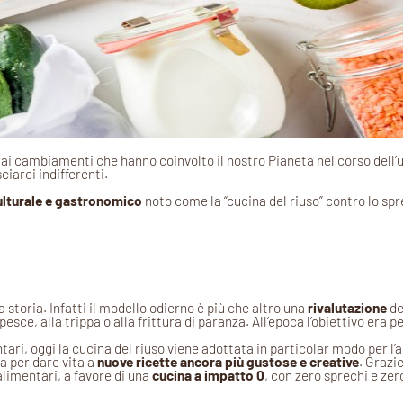
 ai cambiamenti che hanno coinvolto il nostro Pianeta nel corso dell’
iarci indifferenti.
lturale e gastronomico
noto come la “cucina del riuso” contro lo sp
a storia. Infatti il modello odierno è più che altro una
rivalutazione
de
 pesce, alla trippa o alla frittura di paranza. All’epoca l’obiettivo era 
ntari, oggi la cucina del riuso viene adottata in particolar modo per l’
a per dare vita a
nuove ricette ancora più gustose e creative
. Grazi
alimentari, a favore di una
cucina a impatto 0
, con zero sprechi e zero