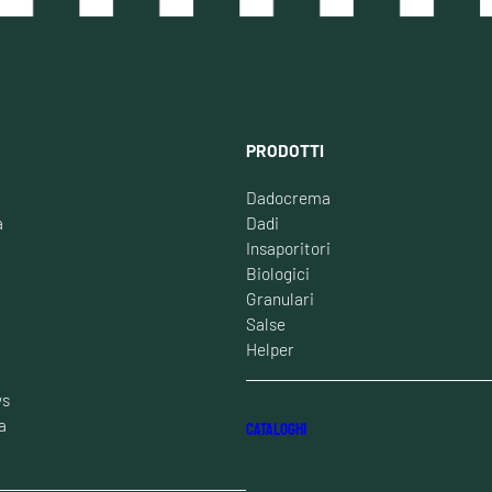
PRODOTTI
Dadocrema
à
Dadi
Insaporitori
Biologici
Granulari
Salse
Helper
ws
a
CATALOGHI