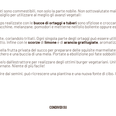
ti sono commestibili, non solo la parte nobile. Non sottovalutate mai l
iglio per utilizzare al meglio gli avanzi vegetali:
ips realizzate con le
bucce di ortaggi e tuberi
sono sfiziose e croccan
zucchine, melanzane, pomodori e metterne nell’olio bollente oppure ess
e, coriandolo tritati. Ogni singola parte degli ortaggi può essere utili
tto. Infine con le
scorze
di
limone
e di
arancia
grattugiate
, aromatizz
ella frutta privata del succo per preparare delle squisite marmellate.
hero e una buccia di una mela. Portate a ebollizione poi fate sobbolli
e/o dall’estrattore per realizzare degli ottimi burger vegetariani. Uni
nate. Niente di più facile!
tire dai semini, può ricrescere una piantina e una nuova fonte di cibo.
CONDIVIDI SU