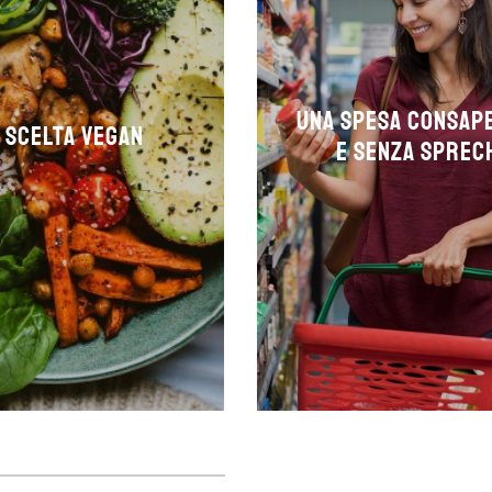
Una spesa consap
 scelta Vegan
e senza sprec