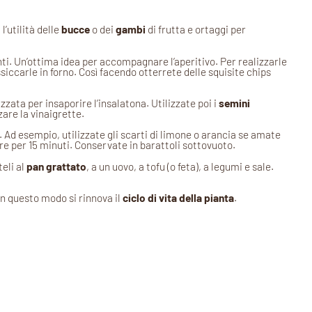
’utilità delle
bucce
o dei
gambi
di frutta e ortaggi per
ti. Un’ottima idea per accompagnare l’aperitivo. Per realizzarle
iccarle in forno. Così facendo otterrete delle squisite chips
zzata per insaporire l’insalatona. Utilizzate poi i
semini
are la vinaigrette.
 Ad esempio, utilizzate gli scarti di limone o arancia se amate
re per 15 minuti. Conservate in barattoli sottovuoto.
teli al
pan grattato
, a un uovo, a tofu (o feta), a legumi e sale.
 In questo modo si rinnova il
ciclo di vita della pianta
.