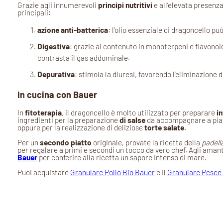
Grazie agli innumerevoli
principi nutritivi
e all’elevata presenza
principali:
azione anti-batterica
: l’olio essenziale di dragoncello può
Digestiva
: grazie al contenuto in monoterpeni e flavonoidi,
contrasta il gas addominale.
Depurativa
: stimola la diuresi, favorendo l’eliminazione d
In cucina con Bauer
In
fitoterapia
, il dragoncello è molto utilizzato per preparare
in
ingredienti per la preparazione
di salse
da accompagnare a piatt
oppure per la realizzazione di deliziose
torte salate
.
Per un
secondo piatto
originale, provate la ricetta della
padell
per regalare a primi e secondi un tocco da vero chef. Agli aman
Bauer
per conferire alla ricetta un sapore intenso di mare.
Puoi acquistare
Granulare Pollo Bio Bauer
e il
Granulare Pesce