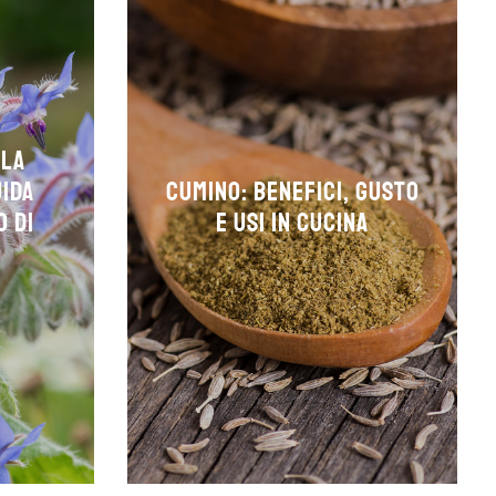
 la
uida
Cumino: Benefici, Gusto
o di
e Usi in Cucina