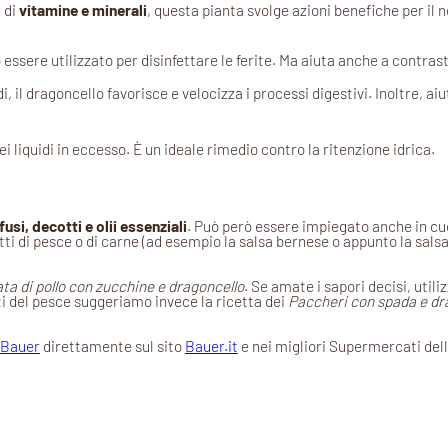
 di
vitamine e minerali
, questa pianta svolge azioni benefiche per il 
 essere utilizzato per disinfettare le ferite. Ma aiuta anche a contrasta
 il dragoncello favorisce e velocizza i processi digestivi. Inoltre, aiut
ei liquidi in eccesso. È un ideale rimedio contro la ritenzione idrica.
fusi, decotti e olii essenziali
. Può però essere impiegato anche in c
i di pesce o di carne (ad esempio la salsa bernese o appunto la salsa
ata di pollo con zucchine e dragoncello
. Se amate i sapori decisi, utiliz
ti del pesce suggeriamo invece la ricetta dei
Paccheri con spada e dr
 Bauer
direttamente sul sito
Bauer.it
e nei migliori Supermercati dell