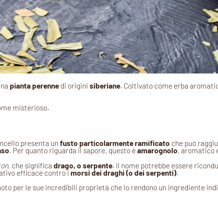
 una
pianta perenne
di origini
siberiane
. Coltivato come erba aromati
nome misterioso.
goncello presenta un
fusto particolarmente ramificato
che può raggiu
nso
. Per quanto riguarda il sapore, questo è
amarognolo
, aromatico 
kon
, che significa
drago, o serpente
. Il nome potrebbe essere riconduc
ativo efficace contro i
morsi dei draghi (o dei serpenti)
.
oto per le sue incredibili proprietà che lo rendono un ingrediente ind