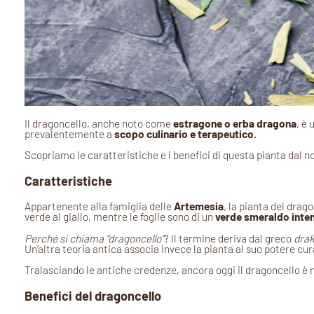
Il dragoncello, anche noto come
estragone o erba dragona
, è
prevalentemente a
scopo culinario e terapeutico.
Scopriamo le caratteristiche e i benefici di questa pianta dal 
Caratteristiche
Appartenente alla famiglia delle
Artemesia
, la pianta del dra
verde al giallo, mentre le foglie sono di un
verde smeraldo inte
Perché si chiama “dragoncello”
? Il termine deriva dal greco
dra
Un’altra teoria antica associa invece la pianta al suo potere cur
Tralasciando le antiche credenze, ancora oggi il dragoncello è n
Benefici del dragoncello