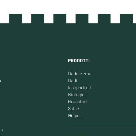
PRODOTTI
Dadocrema
à
Dadi
Insaporitori
Biologici
Granulari
Salse
Helper
ws