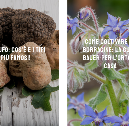
Come coltivare
fo: cos’è e i tipi
borragine: la g
più famosi!
Bauer per l’ort
casa