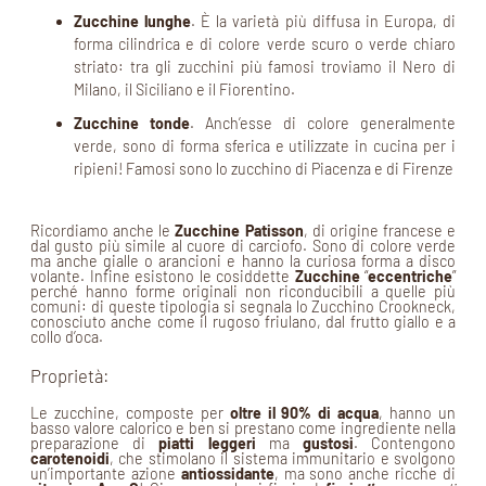
Zucchine lunghe
. È la varietà più diffusa in Europa, di
forma cilindrica e di colore verde scuro o verde chiaro
striato: tra gli zucchini più famosi troviamo il Nero di
Milano, il Siciliano e il Fiorentino.
Zucchine tonde
. Anch’esse di colore generalmente
verde, sono di forma sferica e utilizzate in cucina per i
ripieni! Famosi sono lo zucchino di Piacenza e di Firenze
Ricordiamo anche le
Zucchine Patisson
, di origine francese e
dal gusto più simile al cuore di carciofo. Sono di colore verde
ma anche gialle o arancioni e hanno la curiosa forma a disco
volante. Infine esistono le cosiddette
Zucchine
“
eccentriche
”
perché hanno forme originali non riconducibili a quelle più
comuni: di queste tipologia si segnala lo Zucchino Crookneck,
conosciuto anche come il rugoso friulano, dal frutto giallo e a
collo d’oca.
Proprietà:
Le zucchine, composte per
oltre il 90% di acqua
, hanno un
basso valore calorico e ben si prestano come ingrediente nella
preparazione di
piatti leggeri
ma
gustosi
. Contengono
carotenoidi
, che stimolano il sistema immunitario e svolgono
un’importante azione
antiossidante
, ma sono anche ricche di