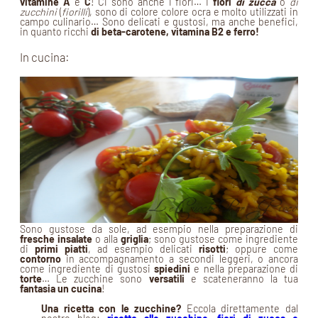
vitamine A
e
C
! Ci sono anche i fiori… I
fiori
di zucca
o
di
zucchini
(
fiorilli
), sono di colore colore ocra e molto utilizzati in
campo culinario… Sono delicati e gustosi, ma anche benefici,
in quanto ricchi
di beta-carotene, vitamina B2 e ferro!
In cucina:
Sono gustose da sole, ad esempio nella preparazione di
fresche insalate
o alla
griglia
; sono gustose come ingrediente
di
primi piatti
, ad esempio delicati
risotti
; oppure come
contorno
in accompagnamento a secondi leggeri, o ancora
come ingrediente di gustosi
spiedini
e nella preparazione di
torte
… Le zucchine sono
versatili
e scateneranno la tua
fantasia un cucina
!
Una ricetta con le zucchine?
Eccola direttamente dal