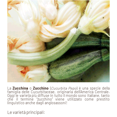
La
Z
ucchina
o
Z
ucchino
(
Cucurbita Pepo
) è una specie della
famiglia delle Cucurbitaceae, originaria dell’America Centrale.
Oggi le varietà più diffuse in tutto il mondo sono italiane, tanto
che il termine “zucchino” viene utilizzato come prestito
linguistico anche dagli anglosassoni!
Le varietà principali: