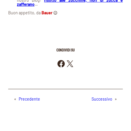
nostro blog:
risotto alle zucchine, fiori di zucca e
zafferano
…
Buon appetito, da
Bauer
😉
CONDIVIDI SU
Condividi su Facebook
Condividi su X
«
Precedente
Successivo
»