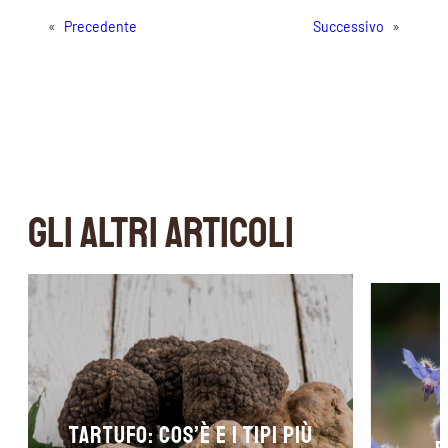
«
Precedente
Successivo
»
GLI ALTRI ARTICOLI
Tartufo: cos’è e i tipi più