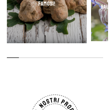
b
famosi!
Bau