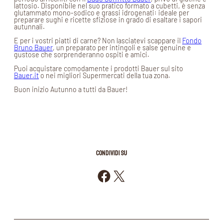
lattosio. Disponibile nel suo pratico formato a cubetti, è senza
glutammato mono-sodico e grassi idrogenati: ideale per
preparare sughi e ricette sfiziose in grado di esaltare i sapori
autunnali.
E per i vostri piatti di carne? Non lasciatevi scappare il
Fondo
Bruno Bauer
, un preparato per intingoli e salse genuine e
gustose che sorprenderanno ospiti e amici.
Puoi acquistare comodamente i prodotti Bauer sul sito
Bauer.it
o nei migliori Supermercati della tua zona.
Buon inizio Autunno a tutti da Bauer!
CONDIVIDI SU
Condividi su Facebook
Condividi su X