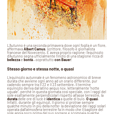
L’Autunno è una seconda primavera dove ogni foglia è un fiore,
affermava
Albert Camus
, scrittore, filosofo e giornalista
francese del Novecento. E aveva proprio ragione: l’equinozio
d’Autunno segna ufficialmente l’inizio di una stagione ricca di
bellezza
e
bontà
…soprattutto
con Bauer
!
Stesso giorno e stessa notte, o quasi
L’equinozio autunnale è un fenomeno astronomico di breve
durata che avviene ogni anno ad un orario differente, pur
cadendo sempre tra il 22 e il 23 settembre. Il termine
equinozio deriva dal latino aequs nox, letteralmente “notte
uguale”, perché in questa giornata così speciale, con i raggi del
sole esattamente perpendicolari rispetto all’asse terrestre, la
durata
delle ore di luce è
identica
a quelle di buio.
O quasi
.
Infatti, durante gli equinozi, il giorno si protrae sempre
qualche minuto in più della notte: la deviazione dei raggi solari
operata dall’atmosfera terrestre fa in modo che il bagliore del
sole appia poco prima del suo sorgere e scompaia qualche