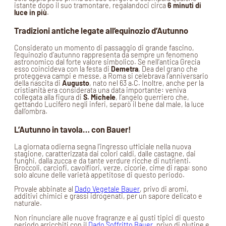
istante dopo il suo tramontare, regalandoci circa
6 minuti di
luce in più
.
Tradizioni antiche legate all’equinozio d’Autunno
Considerato un momento di passaggio di grande fascino,
l’equinozio d’autunno rappresenta da sempre un fenomeno
astronomico dal forte valore simbolico. Se nell’antica Grecia
esso coincideva con la festa di
Demetra
, Dea del grano che
proteggeva campi e messe, a Roma si celebrava l’anniversario
della nascita di
Augusto
, nato nel 63 a.C. Inoltre, anche per la
cristianità era considerata una data importante: veniva
collegata alla figura di
S. Michele
, l’angelo guerriero che,
gettando Lucifero negli inferi, separò il bene dal male, la luce
dall’ombra.
L’Autunno in tavola… con Bauer!
La giornata odierna segna l’ingresso ufficiale nella nuova
stagione, caratterizzata dai colori caldi, dalle castagne, dai
funghi, dalla zucca e da tante verdure ricche di nutrienti.
Broccoli, carciofi, cavolfiori, verze, cicorie, cime di rapa: sono
solo alcune delle varietà appetitose di questo periodo.
Provale abbinate al
Dado Vegetale Bauer
, privo di aromi,
additivi chimici e grassi idrogenati, per un sapore delicato e
naturale.
Non rinunciare alle nuove fragranze e ai gusti tipici di questo
periodo arricchiti con il
Dado Soffritto Bauer
, privo di glutine e