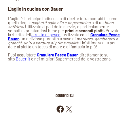
L’aglio in cucina con Bauer
L’aglio è il principe indiscusso di ricette intramontabili, come
quella degli s
paghetti aglio olio e peperoncino
o di un
buon
soffritto
. Utilizzato al pari delle spezie, è particolarmente
versatile, prestandosi bene per
primi e secondi piatti
. Provate
la ricetta dell’
arrosto di pesce
, realizzata con il
Granulare Pesce
Bauer
, un delizioso prodotto a base di
merluzzo, gamberetti e
granchi, uniti a verdure di prima qualità
. Un’ottima scelta per
dare al piatto un tocco di mare e di fantasia in più!
Puoi acquistare
Granulare Pesce Bauer
direttamente sul
sito
Bauer.it
e nei migliori Supermercati della vostra zona.
CONDIVIDI SU
Condividi su Facebook
Condividi su X