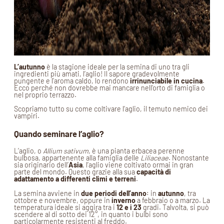
L’autunno
è la stagione ideale per la semina di uno tra gli
ingredienti più amati, l’aglio! Il sapore gradevolmente
pungente e l’aroma caldo, lo rendono
irrinunciabile in cucina
.
Ecco perché non dovrebbe mai mancare nell’orto di famiglia o
nel proprio terrazzo.
Scopriamo tutto su come coltivare l’aglio, il temuto nemico dei
vampiri.
Quando seminare l’aglio?
L’aglio, o
Allium sativum
, è una pianta erbacea perenne
bulbosa, appartenente alla famiglia delle
Liliaceae
. Nonostante
sia originario dell’
Asia
, l’aglio viene coltivato ormai in gran
parte del mondo. Questo grazie alla sua
capacità di
adattamento a differenti climi e terreni
.
La semina avviene in
due periodi dell’anno
: in
autunno
, tra
ottobre e novembre, oppure in
inverno
a febbraio o a marzo. La
temperatura ideale si aggira tra i
12 e i 23
gradi. Talvolta, si può
scendere al di sotto dei 12°, in quanto i bulbi sono
particolarmente resistenti al freddo.