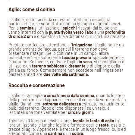
Aglio: come si coltiva
L’aglio è molto facile da coltivare, infatti non necessita
particolari cure e soprattutto non ha bisogno di grandi spazi.
Per la
semina
si utilizzano gli
spicchi
ricavati dal bulbo che
vanno interrati con la
punta rivolta verso l’alto
a una
profondità
di circa 2 cm
e disposti su file a distanza di 15 cm l’una dall’altra.
Prestate particolare attenzione all’
irrigazione
. L’aglio non è un
grande amante dell’acqua, per cui il terreno non deve
presentare ristagni. Se lo coltivate in un campo, allora
potrebbe essere sufficiente l’
acqua piovana
, specialmente se
è autunno. Se invece, coltivate l’aglio
in vaso
, vi consigliamo di
utilizzare un
terreno sabbioso
e
drenante
e di disporre della
ghiaia sul fondo. Come sempre non eccedete nell’irrigazione:
basterà annaffiare
due volte alla settimana.
Raccolta e conservazione
L’aglio si raccoglie
a circa 5 mesi dalla semina
, quando lo stelo
della pianta inizia ad apparire secco e il colore da verde muta in
giallo. Quindi, con
estrema delicatezza
estraete manualmente i
bulbi dal terreno. Dopo di che disponeteli su un telo, e
lasciateli una zona ventilata per
circa 5 giorni
.
Trascorso il tempo di essicazione,
legate le teste di aglio
tra
loro utilizzando le lunghe foglie e formate così le
reste
, ossia le
trecce di aglio. Appendete le trecce in un luogo fresco, buio ed
arieggiato come una
cantina
o un
solaio
.