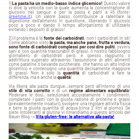
1)
La pasta ha un medio-basso indice glicemico!
Questo valore
ci dice la velocità con la quale aumenta la concentrazione di
glucosio nel sangue e per la pasta è parti a 45 (fonte:
greenme.it
). Un valore basso contribuisce a rallentare la
digestione dell’alimento in questione, liberando il glucosio
poco a poco e dando il tempo all’organismo di utilizzarlo
evitando i depositi di grasso!
2) Il problema è la
fonte dei carboidrati
, non i carboidrati in sé!
Come abbiamo visto
la pasta, ma anche pane, frutta e verdura,
sono fonte di carboidrati complessi per così dire puliti
, ovvero
sani e con quantità trascurabili di grassi. Il nostro fabbisogno
giornaliero di carboidrati però, è spesso raggiunto o
addirittura superato attraverso l’assunzione di altri alimenti
come patatine o bevande zuccherate, che hanno un alto indice
glicemico e contenogno una quantità decisamente maggiore
di grassi. Non è solo la
quantità
di carboidrati a fare la
differenza, ma è anche la
qualità
!
Via libera alla pasta dunque…sempre però all’interno di uno
stile di vita corretto
e di un
regime alimentare equilibrato
!
Moderare le dosi, selezionare accuratamente i condimenti,
completare i pasti con la giusta razione di proteine e grassi
(prevalentemente insaturi), svolgere una regolare attività fisica
e bere la giusta quantità di acqua (circa 2 litri al giorno). Se
siete intolleranti al glutine vi rimandiamo a questo articolo del
Bauer Blog ->
Vita gluten-free: le alternative alla pasta!