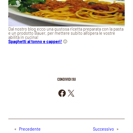
Dal nostro blog ecco una gustosa ricetta preparata con la pasta
e un prodotto Bauer, per mettere subito all’opera le vostre
abilità in cucina!
Spaghetti al tonno e capperi!
🙂
CONDIVIDI SU
Condividi su Facebook
Condividi su X
«
Precedente
Successivo
»