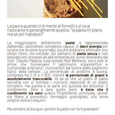
La paura quando ci si mette ai fornelli o si va al
ristorante è generalmente questa: “la pasta mi piace,
ma se poi ingrasso?”
La maggiorparte dell’alimento “
pasta
” è rappresentata
dall’amido, carboidrato complesso capace di
darci energia
per
lunghe ore durante la giornata, sia che dobbiamo efettuare uno
sforzo fisico, sia mentale. Qui parliamo di
pasta secca
e non
essicata con processi ad alta temperatura: come dichiarato dal
Dott. Claudio Patacca sulla testata Med Wellness, sono solo le
prime che “conservano il patrimonio organolettico e
nutrizionale originario”, riconoscibili dal “colore giallo paglierino
tipico della semola”. La percentuale di proteine è buona,
compresa fra il 10 e il 15%, mentre
la percentuale di grassi è
assolutamente trascurabile
. Va da sé che un piatto di pasta
scondita non ci fornisce i nutrienti essenziali di un piatto
completo, ma questa è la parte più gustosa del discorso: il
condimento. Oltre a dare gusto, però,
è bene che il
condimento sia sano
quanto l’ingrediente principale, quindi
via libera a pomodoro, formaggio grattugiato, olio extra
vergine d’oliva o legumi!
Ma veniamo al dunque: perché la pasta non fa ingrassare?