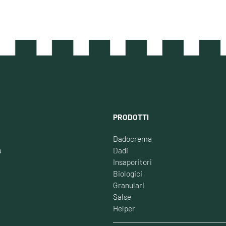
PRODOTTI
Dadocrema
à
Dadi
Insaporitori
Biologici
Granulari
Salse
Helper