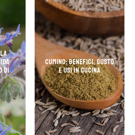
 la
uida
Cumino: Benefici, Gusto
o di
e Usi in Cucina