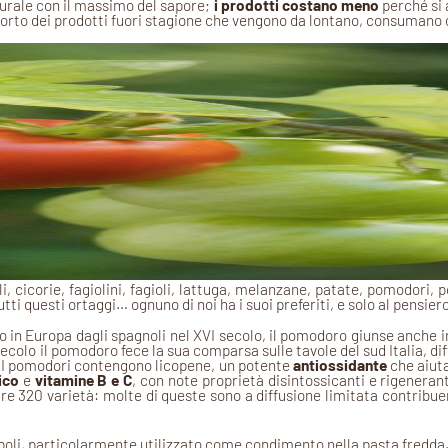
turale con il massimo del sapore;
i prodotti costano meno
perché si 
porto dei prodotti fuori stagione che vengono da lontano, consumano co
, cicorie, fagiolini, fagioli, lattuga, melanzane, patate, pomodori, po
ti questi ortaggi… ognuno di noi ha i suoi preferiti, e solo al pensiero
 in Europa dagli spagnoli nel XVI secolo, il pomodoro giunse anche i
secolo il pomodoro fece la sua comparsa sulle tavole del sud Italia, di
a! I pomodori contengono licopene, un potente
antiossidante
che aiuta
ico
e
vitamine B e C
, con note proprietà disintossicanti e rigeneran
re 320 varietà: molte di queste sono a diffusione limitata contribuend
poli, particolarmente utilizzato come condimento nella pasta fredda