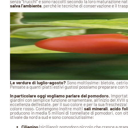
senza “trucchi” e sono raccolti secondo la loro maturazione na
salva l’ambiente
, perché le tecniche di conservazione e il tras
Le verdure di luglio-agosto?
Sono moltissime: bietole, cetrioli
Pensate a quanti piatti estivi gustosi possiamo preparare con tut
In particolare oggi vogliamo parlare del pomodoro.
Importato
giardini con semplice funzione ornamentale, all’inizio del XVIII 
eccellenza dell’estate, per il suo colore e per la sua freschezz
colore rosso. Contengono inoltre molti
sali minerali
,
acido fol
producono in media 5 milioni di tonnellate di pomodori, con olt
stivale da nord a sud e sono conosciutissime:
Ciliegino
(siciliano): pomodoro piccolo che cresce a grap