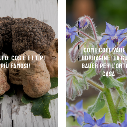
Come coltivare
fo: cos’è e i tipi
borragine: la g
più famosi!
Bauer per l’ort
casa