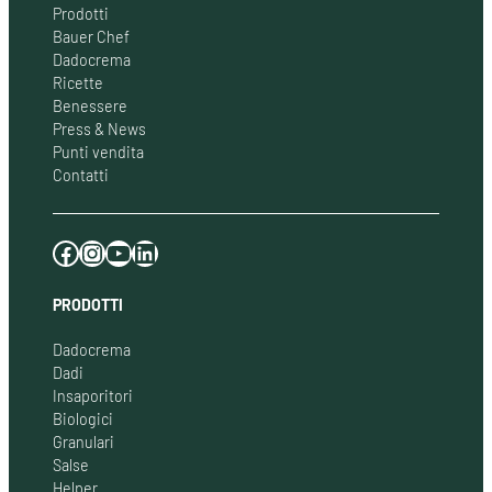
Prodotti
Bauer Chef
Dadocrema
Ricette
Benessere
Press & News
Punti vendita
Contatti
Facebook
Instagram
YouTube
LinkedIn
PRODOTTI
Dadocrema
Dadi
Insaporitori
Biologici
Granulari
Salse
Helper