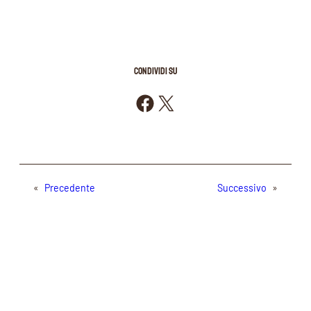
CONDIVIDI SU
Condividi su Facebook
Condividi su X
«
Precedente
Successivo
»