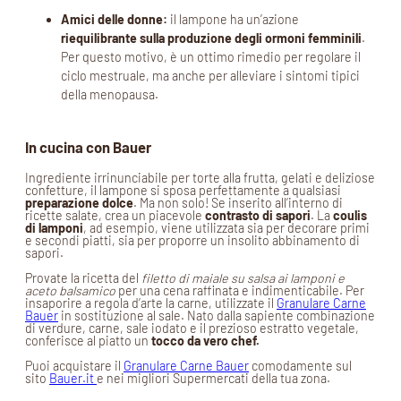
Amici delle donne:
il lampone ha un’azione
riequilibrante sulla produzione degli ormoni femminili
.
Per questo motivo, è un ottimo rimedio per regolare il
ciclo mestruale, ma anche per alleviare i sintomi tipici
della menopausa.
In cucina con Bauer
Ingrediente irrinunciabile per torte alla frutta, gelati e deliziose
confetture, il lampone si sposa perfettamente a qualsiasi
preparazione dolce
. Ma non solo! Se inserito all’interno di
ricette salate, crea un piacevole
contrasto di sapori
. La
coulis
di lamponi
, ad esempio, viene utilizzata sia per decorare primi
e secondi piatti, sia per proporre un insolito abbinamento di
sapori.
Provate la ricetta del
filetto di maiale su salsa ai lamponi
e
aceto balsamico
per una cena raffinata e indimenticabile. Per
insaporire a regola d’arte la carne, utilizzate il
Granulare Carne
Bauer
in sostituzione al sale. Nato dalla sapiente combinazione
di verdure, carne, sale iodato e il prezioso estratto vegetale,
conferisce al piatto un
tocco da vero chef.
Puoi acquistare il
Granulare Carne Bauer
comodamente sul
sito
Bauer.it
e nei migliori Supermercati della tua zona.