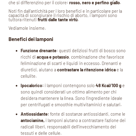
che si differenzino per il colore:
rosso, nero e perfino giallo
.
Noti fin dall’antichità per i loro benefici e in particolare per la
capacità di scongiurare il rischio di aborto, i lamponi sono
tuttora ritenuti
frutti dalle tante virtù
.
Vediamole insieme.
Benefici dei lamponi
Funzione drenante
: questi deliziosi frutti di bosco sono
ricchi di
acqua e potassio
, combinazione che favorisce
l’eliminazione di scarti e liquidi in eccesso. Drenanti e
diuretici, aiutano a
contrastare la ritenzione idrica
e la
cellulite.
Ipocalorico:
i lamponi contengono solo
48 Kcal/100 g
e
sono quindi considerati un ottimo alimento per chi
desidera mantenere la linea. Sono l’ingrediente ideale
per centrifugati e smoothie multivitaminici e salutari.
Antiossidante:
fonte di sostanze antiossidanti, come le
antocianine,
i lamponi aiutano a contrastare l’azione dei
radicali liberi, responsabili dell’invecchiamento dei
tessuti e delle cellule.