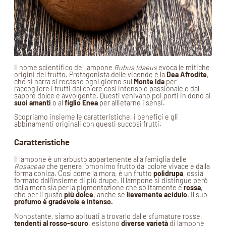
Il nome scientifico del lampone
Rubus Idaeus
evoca le mitiche
origini del frutto. Protagonista delle vicende è la
Dea Afrodite
,
che si narra si recasse ogni giorno sul
Monte Ida
per
raccogliere i frutti dal colore così intenso e passionale e dal
sapore dolce e avvolgente. Questi venivano poi porti in dono ai
suoi amanti
o al
figlio Enea
per allietarne i sensi.
Scopriamo insieme le caratteristiche, i benefici e gli
abbinamenti originali con questi succosi frutti.
Caratteristiche
Il lampone è un arbusto appartenente alla famiglia delle
Rosaceae
che genera l’omonimo frutto dal colore vivace e dalla
forma conica. Così come la mora, è un frutto
polidrupa
, ossia
formato dall’insieme di più drupe. Il lampone si distingue però
dalla mora sia per la pigmentazione che solitamente è
rossa
,
che per il gusto
più dolce
, anche se
lievemente acidulo
. Il suo
profumo è gradevole e intenso.
Nonostante, siamo abituati a trovarlo dalle sfumature rosse,
tendenti al rosso-scuro
, esistono
diverse varietà
di lampone