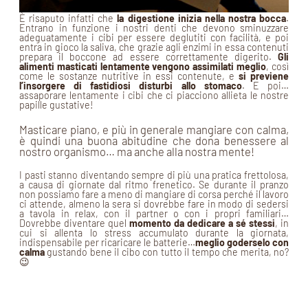
È risaputo infatti che
la digestione inizia nella nostra bocca
.
Entrano in funzione i nostri denti che devono sminuzzare
adeguatamente i cibi per essere deglutiti con facilità, e poi
entra in gioco la saliva, che grazie agli enzimi in essa contenuti
prepara il boccone ad essere correttamente digerito.
Gli
alimenti masticati lentamente vengono assimilati meglio
, così
come le sostanze nutritive in essi contenute, e
si previene
l’insorgere di fastidiosi disturbi allo stomaco
. E poi…
assaporare lentamente i cibi che ci piacciono allieta le nostre
papille gustative!
Masticare piano, e più in generale mangiare con calma,
è quindi una buona abitudine che dona benessere al
nostro organismo… ma anche alla nostra mente!
I pasti stanno diventando sempre di più una pratica frettolosa,
a causa di giornate dal ritmo frenetico. Se durante il pranzo
non possiamo fare a meno di mangiare di corsa perché il lavoro
ci attende, almeno la sera si dovrebbe fare in modo di sedersi
a tavola in relax, con il partner o con i propri familiari…
Dovrebbe diventare quel
momento da dedicare a sé stessi
, in
cui si allenta lo stress accumulato durante la giornata,
indispensabile per ricaricare le batterie…
meglio goderselo con
calma
gustando bene il cibo con tutto il tempo che merita, no?
😉