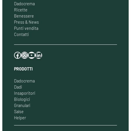
Dadocrema
Ricette
Benessere
Press & News
Punti vendita
Contatti
Facebook
Instagram
YouTube
LinkedIn
PRODOTTI
Dadocrema
Dadi
Insaporitori
Biologici
Granulari
Salse
Helper