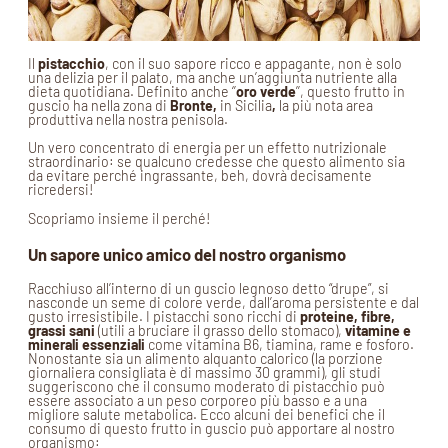
Il
pistacchio
, con il suo sapore ricco e appagante, non è solo
una delizia per il palato, ma anche un’aggiunta nutriente alla
dieta quotidiana. Definito anche ‘’
oro verde
’’, questo frutto in
guscio ha nella zona di
Bronte,
in Sicilia
,
la più nota area
produttiva nella nostra penisola.
Un vero concentrato di energia per un effetto nutrizionale
straordinario: se qualcuno credesse che questo alimento sia
da evitare perché ingrassante, beh, dovrà decisamente
ricredersi!
Scopriamo insieme il perché!
Un sapore unico amico del nostro organismo
Racchiuso all’interno di un guscio legnoso detto “drupe”, si
nasconde un seme di colore verde, dall’aroma persistente e dal
gusto irresistibile. I pistacchi sono ricchi di
proteine, fibre,
grassi sani
(utili a bruciare il grasso dello stomaco),
vitamine e
minerali essenziali
come vitamina B6, tiamina, rame e fosforo.
Nonostante sia un alimento alquanto calorico (la porzione
giornaliera consigliata è di massimo 30 grammi), gli studi
suggeriscono che il consumo moderato di pistacchio può
essere associato a un peso corporeo più basso e a una
migliore salute metabolica. Ecco alcuni dei benefici che il
consumo di questo frutto in guscio può apportare al nostro
organismo: