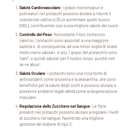
Salute Cardiovascolare
: I grassi monoinsaturi e
polinsaturi nei pistacchi possono aiutare a ridurre il
colesterolo cattivo (LDL) e aumentare quello buono
(HDL), contribuendo così a una migliore salute del cuore.
Controllo del Peso
: Nonostante il loro contenuto
calorico, i pistacchi sono associati a una maggiore
sazietà e, di conseguenza, ad una minor voglia di snack
molto meno salutari. In più, i grassi del pistacchio sono
‘’sani’’, e quindi salutari per il nostro corpo, purché non
se ne abusi.
Salute Oculare
: I pistacchi sono una ricca fonte di
antiossidanti come la luteina e la zeaxantina, che sono
benefiche per la salute degli occhi e possono aiutare a
prevenire problemi legati all’età come la degenerazione
maculare.
Regolazione dello Zucchero nel Sangue
: Le fibre
presenti nei pistacchi possono aiutare a regolare i livelli
di zucchero nel sangue, favorendo una migliore
gestione del diabete di tipo 2.