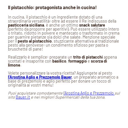
Il pistacchio: protagonista anche in cucina!
In cucina, il pistacchio è un ingrediente dotato di una
straordinaria versatilità: oltre ad essere il Re indiscusso della
pasticceria siciliana
, è anche un ottimo
snack salutare
(perfetto da proporre per aperitivi). Può essere utilizzato intero
o tritato, ridotto in polvere e mantecato o trasformato in crema
per guarnire pietanze sia dolci che salate. Menzione speciale
per il
pesto al pistacchio
, stuzzicante alternativa al tradizionale
pesto alla genovese: un condimento sfizioso per pasta o
bruschette di pane!
Realizzarlo è semplice: preparate un
trito di pistacchi
appena
scottati e insaporite con
basilico
,
formaggio
e
scorza di
limone
.
Volete personalizzare la vostra ricetta? Aggiungete al pesto
l’Arostina Aglio e Prezzemolo Bauer
, un preparato aromatico a
base di prezzemolo e aglio perfetto per donare un tocco di
originalità ai vostri menu!
Puoi acquistare comodamente
l’Arostina Aglio e Prezzemolo
sul
sito
Bauer.it
e nei migliori Supermercati della tua zona.