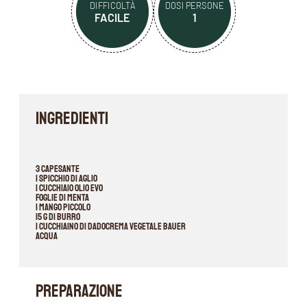
DIFFICOLTÀ
DOSI PERSONE
FACILE
1
INGREDIENTI
3 capesante
1 spicchio di aglio
1 cucchiaio olio evo
foglie di menta
1 mango piccolo
15 g di burro
1 cucchiaino di Dadocrema Vegetale Bauer
acqua
PREPARAZIONE