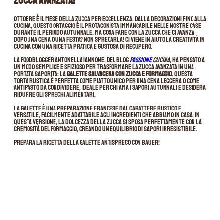
zucca avanzata!
Ottobre è il mese della zucca per eccellenza. Dalla decorazioni fino alla
cucina, questo ortaggio è il protagonista immancabile nelle nostre case
durante il periodo autunnale. Ma cosa fare con la zucca che ci avanza
dopo una cena o una festa? Non sprecarla! Ci viene in aiuto la creatività in
cucina con una ricetta pratica e gustosa di recupero.
La foodblogger Antonella Iannone, del blog
Passione
Cucina
, ha pensato a
un modo semplice e sfizioso per trasformare la zucca avanzata in una
portata saporita: la
galette salvacena con zucca e formaggio
. Questa
torta rustica è perfetta come piatto unico per una cena leggera o come
antipasto da condividere, ideale per chi ama i sapori autunnali e desidera
ridurre gli sprechi alimentari.
La galette è una preparazione francese dal carattere rustico e
versatile, facilmente adattabile agli ingredienti che abbiamo in casa. In
questa versione, la dolcezza della zucca si sposa perfettamente con la
cremosità del formaggio, creando un equilibrio di sapori irresistibile.
Prepara la ricetta della galette antispreco con Bauer!